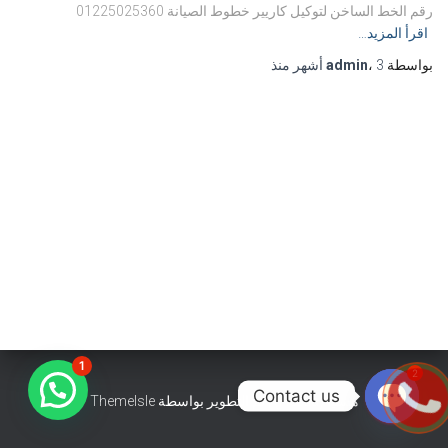
رقم الخط الساخن لتوكيل كاريير خطوط الصيانة 01225025360
اقرأ المزيد…
بواسطة
3 أشهر
،
admin
منذ
1
2
Contact us
هستيا (Hestia) | تّم التطوير بواسطة
ThemeIsle
OPEN