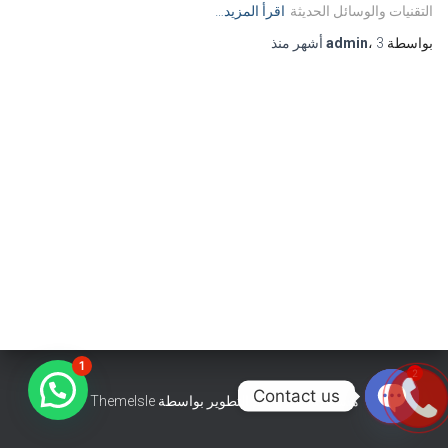
التقنيات والوسائل الحديثة
اقرأ المزيد…
بواسطة
3 أشهر
،
admin
منذ
1
2
Contact us
هستيا (Hestia) | تّم التطوير بواسطة
ThemeIsle
OPEN