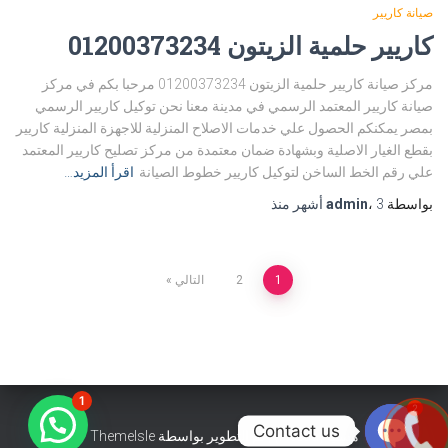
صيانة كاريير
كاريير حلمية الزيتون 01200373234
مركز صيانة كاريير حلمية الزيتون 01200373234 مرحبا بكم في مركز
صيانة كاريير المعتمد الرسمي في مدينة معنا نحن توكيل كاريير الرسمي
بمصر يمكنكم الحصول علي خدمات الاصلاح المنزلية للاجهزة المنزلية كاريير
بقطع الغيار الاصلية وبشهادة ضمان معتمدة من مركز تصليح كاريير المعتمد
علي رقم الخط الساخن لتوكيل كاريير خطوط الصيانة
اقرأ المزيد…
بواسطة
3 أشهر
،
admin
منذ
تعدد
1
2
التالي
صفحات
المقالات
1
2
Contact us
هستيا (Hestia) | تّم التطوير بواسطة
ThemeIsle