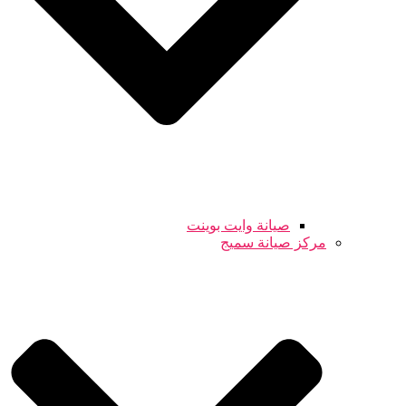
صيانة وايت بوينت
مركز صيانة سميج