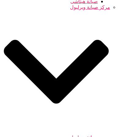
صيانة هيتاشى
مركز صيانة ويرلبول