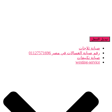
تبديل التنقل
صيانة ثلاجات
رقم صيانة الغسالات في مصر 01127571696
صيانة تكييفات
westing-service