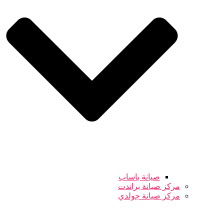
صيانة باساب
مركز صيانة براندت
مركز صيانة جولدي