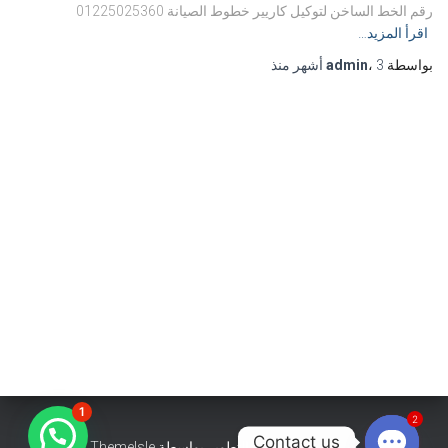
رقم الخط الساخن لتوكيل كاريير خطوط الصيانة 01225025360
اقرأ المزيد…
بواسطة
3 أشهر
،
admin
منذ
1
2
Contact us
هستيا (Hestia) | تّم التطوير بواسطة
ThemeIsle