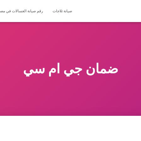
صيانة ثلاجات
رقم صيانة الغسالات في مصر 127571696
ضمان جي ام سي