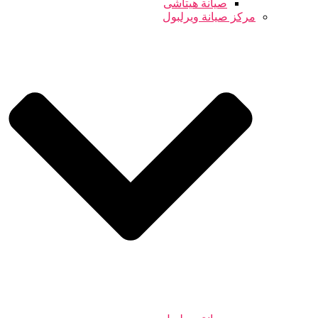
صيانة هيتاشى
مركز صيانة ويرلبول