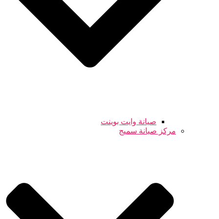
صيانة وايت بوينت
مركز صيانة سميج