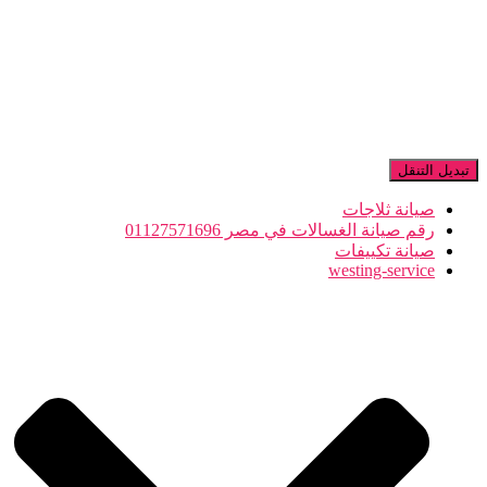
تبديل التنقل
صيانة ثلاجات
رقم صيانة الغسالات في مصر 01127571696
صيانة تكييفات
westing-service