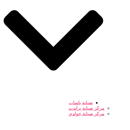
صيانة باساب
مركز صيانة براندت
مركز صيانة جولدي