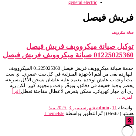
general electric
فريش فيصل
صيانة ميكروويف
توكيل صيانة ميكروويف فريش فيصل
01225025360 صيانة ميكروويف فريش فيصل
خدمة صيانة ميكروويف فريش فيصل 01225025360 الميكروويف
النهارده بقى من أهم الأجهزة المنزلية في كل بيت عصري. أي ست
بيت أو شاب عايش لوحده بيعتمد عليه علشان يسخن الأكل بسرعة،
يحضر وجبة خفيفة في دقائق، ويوفّر وقت ومجهود كبير. لكن زيه
زي أي جهاز كهربائي، ممكن يتعرض لأعطال مفاجئة تعطل
اقرأ
المزيد…
بواسطة
11 شهر
،
admin
سبتمبر 3, 2025
منذ
هستيا (Hestia) | تّم التطوير بواسطة
ThemeIsle