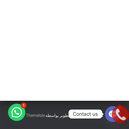
1
2
Contact us
هستيا (Hestia) | تّم التطوير بواسطة
ThemeIsle
OPEN