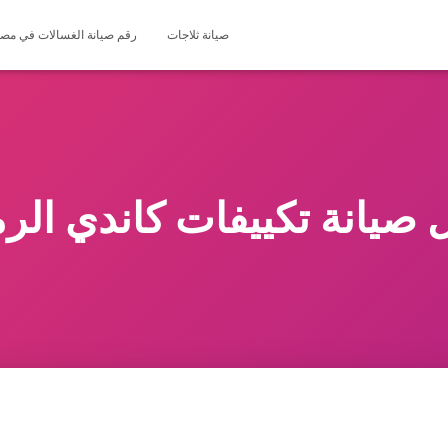
صيانة ثلاجات
رقم صيانة الغسالات في مصر 127571696
 صيانة تكييفات كاندي الرم