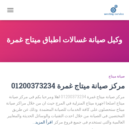
تبديل
التنقل
وكيل صيانة غسالات اطباق ميتاج غمرة
صيانة ميتاج
مركز صيانة ميتاج غمرة 01200373234
مركز صيانة ميتاج غمرة 01200373234 اهلا ومرحبا بكم فى مركز صيانة
ميتاج اصلحا اجهزة ميتاج المنزلية في المرج حيث ان من خلال مراكز صيانة
ميتاج ستحصلون على كافة الخدمات للصيانة المعتمدة. وذلك عن طريق
المختصين فى الصيانة من خلال احدث التقنيات والوسائل الحديثة والمعايير
العالمية والتى تستخدم فى جميع فروع مركز
اقرأ المزيد…