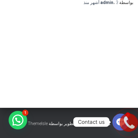
بواسطة
3 أشهر
،
admin
منذ
1
2
Contact us
هستيا (Hestia) | تّم التطوير بواسطة
ThemeIsle
OPEN