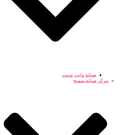
صيانة وايت بوينت
مركز صيانة سميج