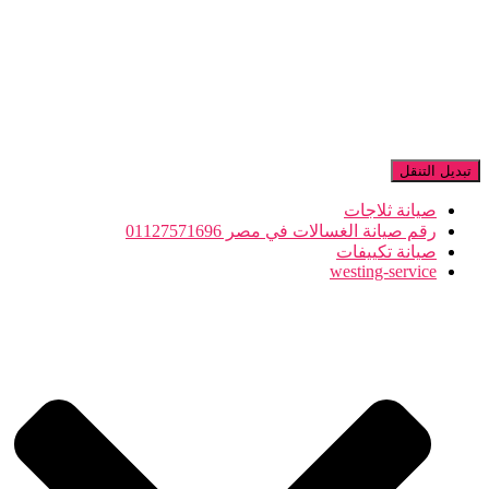
تبديل التنقل
صيانة ثلاجات
رقم صيانة الغسالات في مصر 01127571696
صيانة تكييفات
westing-service