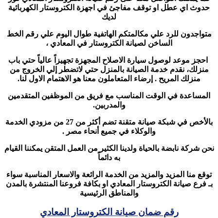
حدوث اي عطل او توقف مفاجئ في اجهزة الكتروستار الكهربائية
لديك
متواجدون للرد علي مكالمتكم الهاتفية طوال اليوم علي رقم الخط
الساخن لصيانة الكتروستار في المعادي ،
احجز موعد لوصول سيارة الاصلاح المجهزة تجهيزاً عالياً حتي باب
منزلك، نقدم خدمة الصيانة بالمنزل حتي لاتضطر إلي الخروج من
منزلك المريح . إرضاء المتعاملون معنا هو الاهتمام الاول لنا.
المساعدة في الوقت المناسب مع فريق من الموظفين المتقدمين
والمدربين.
بالأخص في شبكة صيانة متقنة تضم أكثر من 27 من مزودي الخدمة
والوكلاء في جميع أنحاء مصر .
نحن شركة نابضة بالحياة ولدينا الكثير من العمل المتقن يمكننا القيام
به دائماً
توقع منا المزيد والمزيد من الخدمة الرائعة والاسعار المناسبة سواء
بـ فرع صيانة الكتروستار المعادي او بكافة فروعنا المنتشرة بالمدن
والمناطق الرئيسية
رقم ضمان صيانة الكتروستار المعادي