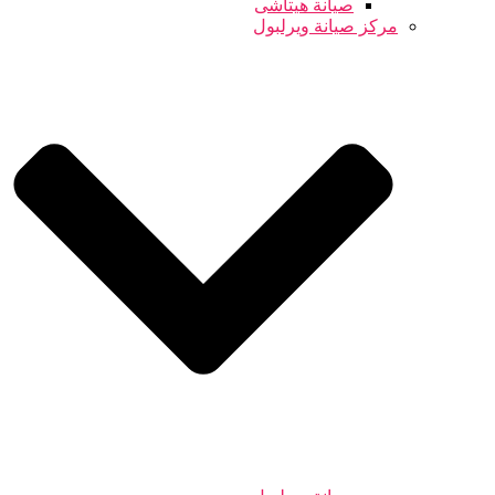
صيانة هيتاشى
مركز صيانة ويرلبول