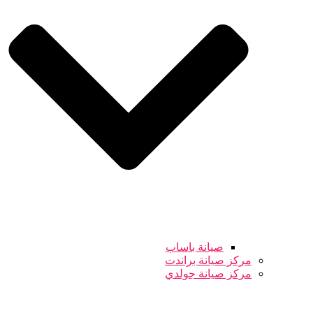
صيانة باساب
مركز صيانة براندت
مركز صيانة جولدي