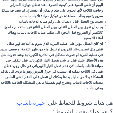
اليوم أن نلقي الضوء على كيفية التصرف عند تعطل جهازك المنزلي
وخاصة الثلاجة لأنها تحتوي على طعام يمكن أن يفسد إن لم تتصرف بشكل
سريع وتقوم بطلب مساعدة من توكيل صيانة ثلاجات باساب.
تحديد نوع العطل قبل الاتصال على رقم صيانة ثلاجات
باساب
يجب أن نفرق بين العطل التقني وبين العطل الناتج عن استخدام خاطئ
كالكسر أو الشروخ قبل اللجوء الى طلب صيانة ثلاجات
باساب
وهناك
أمثلة للتوضيح .
ان كان العطل مؤثر على عملية التبريد الذي تقوم به الثلاجة فهو عطل
تقني مثل تسريب غاز الفريون او نزول ماء من ظهر الثلاجة او ضعف شديد
في عملية التبريد او حدوث مشاكل في الدائرة الكهربائية وعند حدوث مثل
هذه الأعطال عليك قبل اي شئ بفصل التيار الكهربائي قبل التفكير في
صيانة ثلاجات
باساب
لان عدم فصل التيار الكهربائي في ظل وجود عطل
تقني في الثلاجه يمكنه ان يتسبب في حرق الموتور وهو ما يؤدي الى تفاقم
المشكلة بدلا من حلها , بعدها يمكنك ان تتصل على الدعم الفني الخاص
بـصيانة ثلاجات
باساب
وتشرح لهم تفصيليا ما هي المشكلة الخاصة بالثلاجة
ومتى بدأت .
هل هناك شروط للحفاظ علي
اجهزة باساب
؟ نعم هناك بعض الشروط :