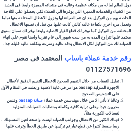
دول العالم لما له من مكانه عظيمة وعاليه في منتجاته المميزة وايضا في العديد
من الاشياء والخدمات المميزة التي يوفرها الي العملاء لكي يحصلوا علي الثلاجة
الخاصه بهم من التوكيل بعد ان تتم الصيانة لها وتزول الاعطال المختلفه منها تماما
وتعمل مره اخري بكفاءة عاليه كالتي كانت عليها من قبل ان تصيبها الاعطال
المختلفه من التوكيل كما نوفر لك قطع الغيار الاصليه وايضا نوفر لك ضمان سنوي
معتمد عليها تتراوح المده به من ست شهور الي عام تقريبا وايضا نقوم علي انهاء
الصيانة لك من التوكيل لكل الاعطال بدقه عاليه وسرعه وتكلفه مالية قليله جدا.
رقم خدمة عملاء باساب
المعتمد فى مصر
01127571696
تقليل النفقات من خلال التقييم الصحيح للاعطال التقييم الدقيق لأعطال
الاجهزة المنزلية passap هو امر في غاية الاهمية و يعتمد في المقام الأول
علي التشخيص الصحيح .
وغالبا لا يأتي الا من خلال مهندسين خدمة عملاء
صيانة passap
وفنيين
مدربين جيدا وعلي دراية كافية وكاملة بمتطلبات الصيانات المنزلية
لغسالات الكورية مثلاً،
فهناك الكثير من الاعطال وجوانب الصيانة ليست واضحة لعين المستهلك ،
ربما سمعنا كثيرا عن قطع غيار تم تركيبها عن طريق الخطأ وترتب عليها