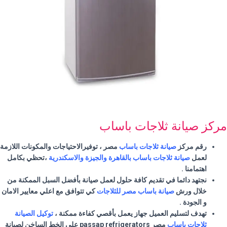
مركز صيانة ثلاجات باساب
رقم مركز
صيانة ثلاجات باساب
مصر ، توفيرالاحتياجات والمكونات اللازمة
لعمل
صيانة ثلاجات
باساب
بالقاهرة والجيزة والاسكندرية
،تحظي بكامل
اهتمامنا
.
نجتهد دائما في تقديم كافة حلول لعمل صيانة بأفضل السبل الممكنة من
خلال ورش
صيانة
باساب
مصر للثلاجات
كي تتوافق مع اعلي معايير الامان
و الجودة .
تهدف لتسليم العميل جهاز يعمل بأقصي كفاءة ممكنة ،
توكيل الصيانة
ثلاجات
باساب
مصر passap refrigerators علي الخط الساخن لصيانة