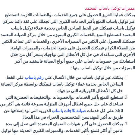
مميزات توكيل باساب المعتمد
يمكنك عملينا العزيز الحصول علي جميع الخدمات ،والضمانات اللازمة فتستطيع
عبر توكيل باساب التمتع بأكبر الخدمات الكبرى التي تجعلك علي ثقة دائما بمركز
توكيل باساب فيمكنك عبر الخط الساخن الخاص بخدمة عملاء توكيل باساب
المعتمد فتستطيع التمتع بالخدمات الكبري المميزة من خلال مركز الصيانة المعتمد
فيمكنك الحصول علي الكثير من المميزات الأخري ،والخدمات التي تساعد الكثير
من العملاء الكرام فيمكنك الحصول علي جميع الخدمات ،والمميزات الهامة
الأخري التي تساعدك في حل كل الأعطال التي تواجهك بسعر أقل من خلال
استفادتك من خصومات باساب علي جميع أنواع الصيانة فاستفيد من أكبر
المميزات من خلال توكيل باساب منها :
يمكنك عبر توكيل باساب من خلال الأتصال علي
رقم باساب
علي الخط
الساخن الخاص بخدمة عملاء توكيل باساب فيمكنك بواسطة مركز الصيانة
حل كل الأعطال الكهربائية التي تواجهك
تستطيع التمتع بأكبر الخدمات ،والخصومات ،والتخفيضات الحصرية التي
تساعدك علي حل جميع اعطال أجهزتك المنزلية بسرعة فائقة هي أكثر من
50% علي كل خدمات
صيانة ثلاجات باساب
الدورية التي تود إصلاحها عن
طريق يد أكبر المهندسين المتخصصين الخبراء في هذا المجال
يمكنك الحصول علي أكبر شهادات الضمان المعتمدة التي تصل إلي مدة
عامين أو أكثر فتمتع بأكبر الخدمات ،والمميزات الكبري الحديثة منها توكيل