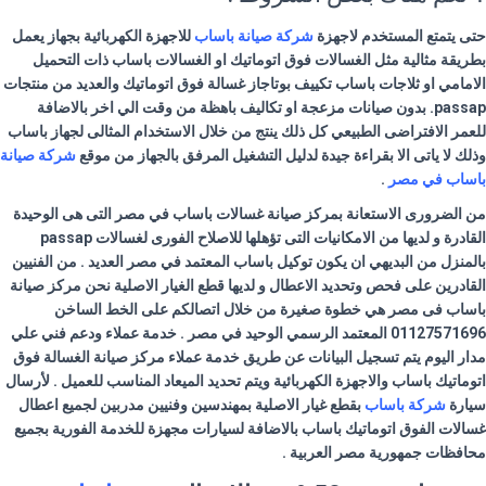
حتى يتمتع المستخدم لاجهزة
شركة صيانة باساب
للاجهزة الكهربائية بجهاز يعمل
بطريقة مثالية مثل الغسالات فوق اتوماتيك او الغسالات
باساب
ذات التحميل
الامامي او ثلاجات
باساب
تكييف بوتاجاز غسالة فوق اتوماتيك والعديد من منتجات
passap. بدون صيانات مزعجة او تكاليف باهظة من وقت الي اخر بالاضافة
للعمر الافتراضى الطبيعي كل ذلك ينتج من خلال الاستخدام المثالى لجهاز
باساب
وذلك لا ياتى الا بقراءة جيدة لدليل التشغيل المرفق بالجهاز من موقع
شركة صيانة
باساب
في مصر
.
من الضرورى الاستعانة بمركز صيانة غسالات
باساب
في مصر التى هى الوحيدة
القادرة و لديها من الامكانيات التى تؤهلها للاصلاح الفورى لغسالات passap
بالمنزل من البديهي ان يكون توكيل
باساب
المعتمد في مصر العديد . من الفنيين
القادرين على فحص وتحديد الاعطال و لديها قطع الغيار الاصلية نحن مركز صيانة
باساب
فى مصر هي خطوة صغيرة من خلال اتصالكم على الخط الساخن
01127571696 المعتمد الرسمي الوحيد في مصر . خدمة عملاء ودعم فني علي
مدار اليوم يتم تسجيل البيانات عن طريق خدمة عملاء مركز صيانة الغسالة فوق
اتوماتيك
باساب
والاجهزة الكهربائية ويتم تحديد الميعاد المناسب للعميل . لأرسال
سيارة
شركة
باساب
بقطع غيار الاصلية بمهندسين وفنيين مدربين لجميع اعطال
غسالات الفوق اتوماتيك
باساب
بالاضافة لسيارات مجهزة للخدمة الفورية بجميع
محافظات جمهورية مصر العربية .