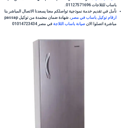
باساب
للثلاجات 01127571696.
نأمل في تقديم خدمة نموذجية تواصلكم معنا يسعدنا الاتصال المباشر بنا
ارقام توكيل
باساب
في مصر
، شهادة ضمان معتمدة من توكيل passap
مباشرة اتصلوا الان
صيانة
باساب
الثلاجة
في مصر 01014723434