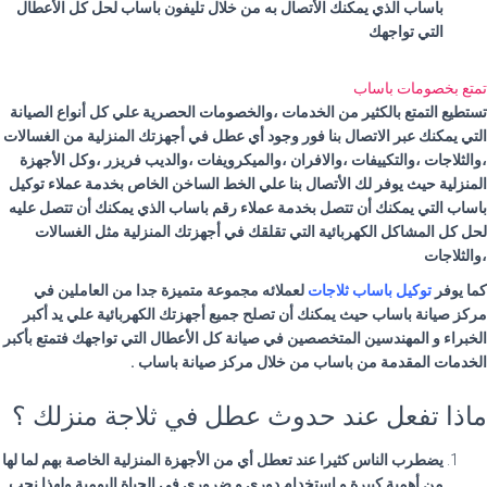
باساب الذي يمكنك الأتصال به من خلال تليفون باساب لحل كل الأعطال
التي تواجهك
تمتع بخصومات باساب
تستطيع التمتع بالكثير من الخدمات ،والخصومات الحصرية علي كل أنواع الصيانة
التي يمكنك عبر الاتصال بنا فور وجود أي عطل في أجهزتك المنزلية من الغسالات
،والثلاجات ،والتكييفات ،والافران ،والميكرويفات ،والديب فريزر ،وكل الأجهزة
المنزلية حيث يوفر لك الأتصال بنا علي الخط الساخن الخاص بخدمة عملاء توكيل
باساب التي يمكنك أن تتصل بخدمة عملاء رقم باساب الذي يمكنك أن تتصل عليه
لحل كل المشاكل الكهربائية التي تقلقك في أجهزتك المنزلية مثل الغسالات
،والثلاجات
كما يوفر
توكيل باساب ثلاجات
لعملائه مجموعة متميزة جدا من العاملين في
مركز صيانة باساب حيث يمكنك أن تصلح جميع أجهزتك الكهربائية علي يد أكبر
الخبراء و المهندسين المتخصصين في صيانة كل الأعطال التي تواجهك فتمتع بأكبر
الخدمات المقدمة من باساب من خلال مركز صيانة باساب .
ماذا تفعل عند حدوث عطل في ثلاجة منزلك ؟
يضطرب الناس كثيرا عند تعطل أي من الأجهزة المنزلية الخاصة بهم لما لها
من أهمية كبيرة و استخدام دوري و ضروري في الحياة اليومية ولهذا نحب