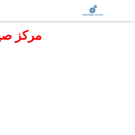
مركز صي