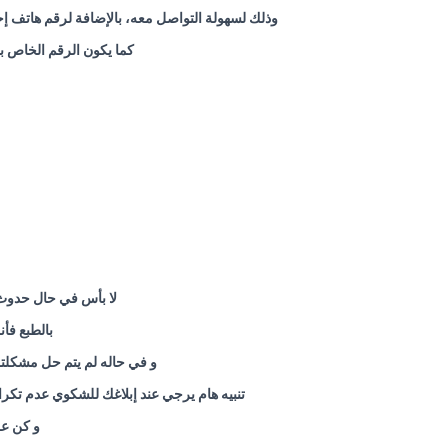
وذلك لسهولة التواصل معه، بالإضافة لرقم هاتف إحت
كما يكون الرقم الخاص بم
لا بأس في حال حدوث 
بالطبع فأ
و في حاله لم يتم حل مشكلتك في خلال 48 ساعة يتم نقل الشكوي فوراً للمدير العام. و يتم التع
تنبيه هام يرجي عند إبلاغك للشكوي عدم تكرار الشكوي في خلال مده الحل و هي 48 ساعة ح
و كن عل