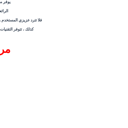
يوفر مر
الرائ
فلا تترد عزيزي المستخدم 
كذلك ، تتوفر التقنيات
مرك