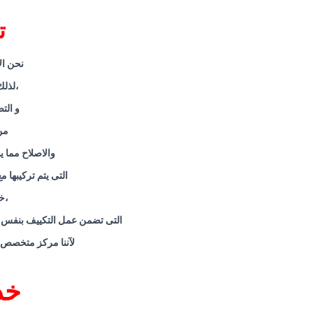
ت
نحن ال
،لذلك
و الت
من
والاصلاح مما 
التى يتم تركيبها 
،خ
التى تضمن عمل التكييف بنفس قو
لآننا مركز متخصص فى صيانة الا
خد