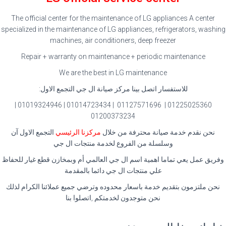
The official center for the maintenance of LG appliances A center
specialized in the maintenance of LG appliances, refrigerators, washing
machines, air conditioners, deep freezer
Repair + warranty on maintenance + periodic maintenance
We are the best in LG maintenance
للاستفسار اتصل بينا مركز صيانة ال جي التجمع الاول:
01225025360 | 01127571696 | 01014723434 | 01019324946 |
01200373234
نحن نقدم خدمة صيانة محترفة من خلال
مركزنا الرئيسي
التجمع الاول آن
وسلسلة من الفروع لخدمة منتجات ال جي
وفريق عمل يعي تماما اهمية اسم ال جي العالمي أم وبمخازن قطع غيار للحفاظ
علي منتجات ال جي دائما بالمقدمة
نحن ملتزمون بتقديم خدمة باسعار محدوده وترضي جميع عملائنا الكرام لذلك
نحن متوجدون لخدمتكم ,اتصلوا بنا