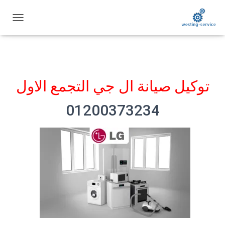
ت
ب
د
ي
ل
ا
توكيل صيانة ال جي التجمع الاول
ل
ت
ن
01200373234
ق
ل