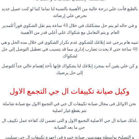
بالطبع فأنت علي درجة عالية من الأهمية بالنسبة لنا تماما كما لو كنت عميل جديد
نحرص علي إرضائه.
و في حاله لم يتم حل مشكلتك في خلال 48 ساعة يتم نقل الشكوي فوراً للمدير
العام. و يتم التعامل مع شكواك علي أعلي قدر من الأهمية.
تنبيه هام يرجي عند إبلاغك للشكوي عدم تكرار الشكوي في خلال مده الحل و هي
48 ساعة حتي لا يحدث تضارب إداري مما قد يتسبب في تعطيل التوصل إلي حل
لشكواك.
و كن علي يقين أنه بمجرد إبلاغك لنا بشكواك فإنها تأخذ إهتمام عالي جداً للتوصل
إلي حل يرضيك
وكيل صيانة تكييفات ال جي التجمع الاول
نحن الاوائل فى مجال صيانة تكييفات ال جي في التجمع الاول مع صيانة شاملة
تتم بقطع غيار اصلية
،لذلك صيانة ال جي الاصلية التجمع الاول و التى تضمن لك كفاءة عمل تكييف ال
جي ما بعد الصيانة
و التصليح بواسطة مهندسين صيانة خبيرة فى اجهزة تكييفات ال جي سبليت