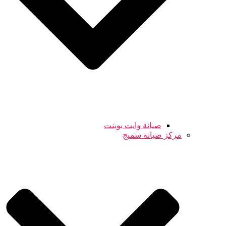
صيانة وايت بوينت
مركز صيانة سميج