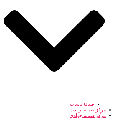
صيانة باساب
مركز صيانة براندت
مركز صيانة جولدي