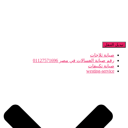
تبديل التنقل
صيانة ثلاجات
رقم صيانة الغسالات في مصر 01127571696
صيانة تكييفات
westing-service