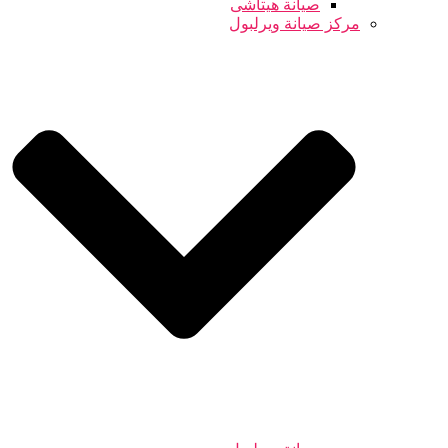
صيانة هيتاشى
مركز صيانة ويرلبول