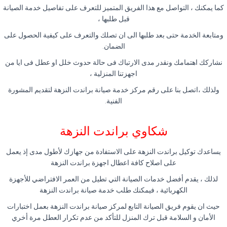
كما يمكنك ، التواصل مع هذا الفريق المتميز للتعرف على تفاصيل خدمة الصيانة
قبل طلبها ،
ومتابعة الخدمة حتى بعد طلبها الى ان تصلك والتعرف على كيفية الحصول على
الضمان
.
نشاركك اهتمامك ونقدر مدى الارتباك فى حالة حدوث خلل او عطل فى ايا من
اجهزتنا المنزلية ،
ولذلك ،اتصل بنا على رقم مركز خدمة صيانة براندت النزهة لتقديم المشورة
الفنية
.
شكاوي براندت النزهة
يساعدك توكيل براندت النزهة على الاستفادة من جهازك لأطول مدى إذ يعمل
على اصلاح كافة اعطال اجهزة براندت النزهة
لذلك ، يقدم أفضل خدمات الصيانة التي تطيل من العمر الافتراضي للأجهزة
الكهربائية ، فيمكنك طلب خدمة صيانة براندت النزهة
حيث ان يقوم فريق الصيانة التابع لمركز صيانة براندت النزهة بعمل اختبارات
الأمان و السلامة قبل ترك المنزل للتأكد من عدم تكرار العطل مرة أخري