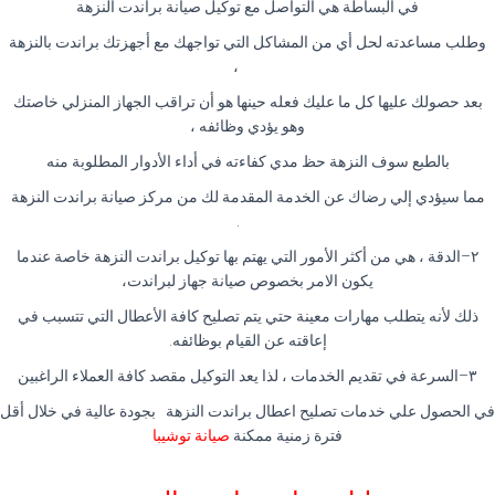
في البساطة هي التواصل مع توكيل صيانة براندت النزهة
وطلب مساعدته لحل أي من المشاكل التي تواجهك مع أجهزتك براندت بالنزهة
،
بعد حصولك عليها كل ما عليك فعله حينها هو أن تراقب الجهاز المنزلي خاصتك
وهو يؤدي وظائفه ،
بالطبع سوف النزهة حظ مدي كفاءته في أداء الأدوار المطلوبة منه
مما سيؤدي إلي رضاك عن الخدمة المقدمة لك من مركز صيانة براندت النزهة
.
٢
–
الدقة ، هي من أكثر الأمور التي يهتم بها توكيل براندت النزهة خاصة عندما
يكون الامر بخصوص صيانة جهاز لبراندت،
ذلك لأنه يتطلب مهارات معينة حتي يتم تصليح كافة الأعطال التي تتسبب في
إعاقته عن القيام بوظائفه
.
٣
–
السرعة في تقديم الخدمات ، لذا يعد التوكيل مقصد كافة العملاء الراغبين
في الحصول علي خدمات تصليح اعطال براندت النزهة بجودة عالية في خلال أقل
فترة زمنية ممكنة
صيانة توشيبا