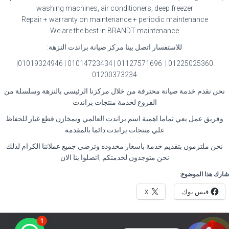
washing machines, air conditioners, deep freezer
Repair + warranty on maintenance + periodic maintenance
We are the best in BRANDT maintenance
للاستفسار اتصل بينا مركز صيانة براندت النزهة
:
01225025360 | 01127571696 | 01014723434 | 01019324946|
01200373234
نحن نقدم خدمة صيانة محترفة من خلال مركزنا الرئيسي بالنزهة وسلسلة من
الفروع لخدمة منتجات براندت
وفريق عمل يعي تماما اهمية اسم براندت العالمي وبمخازن قطع غيار للحفاظ
علي منتجات براندت دائما بالمقدمة
نحن ملتزمون بتقديم خدمة باسعار محدوده وترضي جميع عملائنا الكرام لذلك
نحن متوجدون لخدمتكم ,اتصلوا بنا الان
شارك هذا الموضوع:
فيس بوك
X
1
2