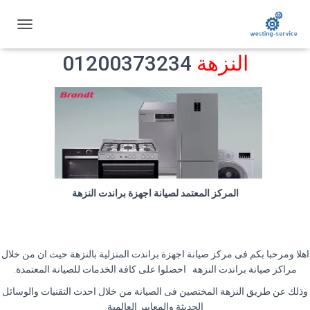
توكيل صيانة براندت
ت
ب
النزهة
01200373234
د
ي
ل
ا
ل
ت
ن
ق
ل
المركز المعتمد لصيانة اجهزة براندت النزهة
اهلا ومرحبا بكم فى مركز صيانة اجهزة براندت المنزلية بالنزهة حيث ان من خلال
مراكز صيانة براندت النزهة احصلوا على كافة الخدمات للصيانة المعتمدة
.
وذلك عن طريق النزهة المختصين فى الصيانة من خلال احدث التقنيات والوسائل
الحديثة والمعايير العالمية