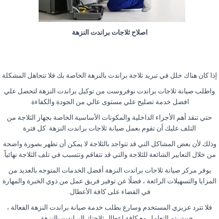
اصلاح ثلاجات براندت النزهة
إذا كان هناك خلل في تبريد ثلاجة براندت بالنزهة الخاصة بك فلا تتجاهل المشكلة
واطلب صيانة ثلاجات براندت نوفروست من توكيل براندت النزهة لتحصل علي
افضل خدمة تصليح علي مستوى عالي من الجودة والكفاءة
.
حتي تنقذ أهم الأجزاء الداخلية والمكونات الأساسية الخاصة بجهاز الثلاجة من
التلف عليك أن تقوم بعمل صيانة ثلاجات براندت النزهة كل فترة
وذلك لأن بعض المشاكل التي قد تتواجد بالثلاجة لا يمكن أن تظهر بصورة واضحة
من خلال التعابير الشائعة للثلاجة والتي قد تتفاقم وتتسبب في تلف الثلاجة نهائياً
.
يوفر مركز صيانة ثلاجات براندت النزهة أفضل الخدمات المتوجه بالعديد من
المزايا والتسهيلات الرائعة ، فضلًا عن توفير فريق عمل من ذوي الخبرة والمهارة
في القضاء على كافة الأعطال
.
فلا تترد عزيزي المستخدم وسارع بطلب خدمة صيانة براندت النزهة الفعالة ،
حيث يتم التعامل مع كافة اعطال ثلاجتك البراندت بالنزهة
،