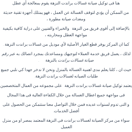
هنا فى توكيل صيانة غسالات براندت النزهة يقوم بمعالجة أي عطل
من الممكن أن يؤدي لتوقف الغسالة عن العمل ، فهو يمتلك أجهزة تقنية حديثة
ومعدات صيانة مطورة ،
بالإضافة إلى أقوى فريق من النزهة والخبراء والفنيين على دراية كافية بكيفية
مواجهة العطل ومحاربته ،
كما ان المركز يوفر قطع الغيار الأصلية لأي موديل من غسالات براندت النزهة
.
لذلك ، يعمل فريق خدمة العملاء لتوجيهك ومساعدتك بمجرد اتصالك به عبر
رقم
صيانة غسالات براندت
بالنزهة
.
حيث ان ، كلنا يعلم مدى اهمية الغسالة بالمنزل ونحن لا ندخر جهدا كي نلبي جميع
طلبات الصيانه لغسالات براندت النزهة
.
يعتمد توكيل صيانة غسالات براندت النزهة على مجموعه من العمال المتخصصين
فى مواجهة جميع اعطال الغسالة من خلال الكفاءة العالية فى هذا المجال
و التى تدوم لسنوات عديده فمن خلال التواصل معنا ستتمكن من الحصول على
أفضل الخدمات
.
سواء من مركز الصيانة لغسالات براندت فى النزهة المعتمد بمصر او من منزل
العميل
.