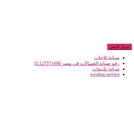
تبديل التنقل
صيانة ثلاجات
رقم صيانة الغسالات في مصر 01127571696
صيانة تكييفات
westing-service