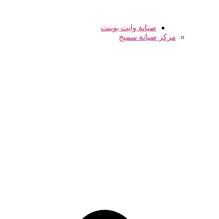
صيانة وايت بوينت
مركز صيانة سميج