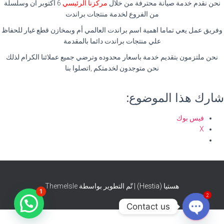
نحن نقدم خدمة صيانة محترفة من خلال
مركزنا الرئيسي
6 اكتوبر آن وسلسلة
من الفروع لخدمة منتجات براندت
وفريق عمل يعي تماما اهمية اسم براندت العالمي أم وبمخازن قطع غيار للحفاظ
علي منتجات براندت دائما بالمقدمة
نحن ملتزمون بتقديم خدمة باسعار محدوده وترضي جميع عملائنا الكرام لذلك
نحن متوجدون لخدمتكم ,اتصلوا بنا
شارك هذا الموضوع:
فيس بوك
X
هستيا (Hestia) | تّم التطوير بواسطة
ThemeIsle
1
2
Contact us