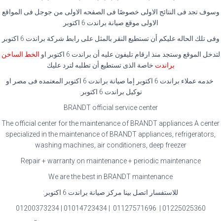
وسوف تجد فى النتائج الاولى خصوصًا فى الصفحه الاولى من جوجل فى المواقع
الاولى موقع صيانة براندت 6 اكتوبر
وفى تلك الحاله عليكم أن تستطيع النقر بالمثل على رابط شركة براندت 6 اكتوبر
لتدخل الموقع وستجد منذ ارقام تليفون عليه أن براندت 6 اكتوبر او
الخط الساخن
براندت
خاصة الذى تستطيع أن تطلبه لترد عليك
خدمه عملاء براندت 6 اكتوبر إما صيانة براندت 6 اكتوبر المعتمده فى مصر او
توكيل براندت 6 اكتوبر.
BRANDT official service center
The official center for the maintenance of BRANDT appliances A center
specialized in the maintenance of BRANDT appliances, refrigerators,
washing machines, air conditioners, deep freezer
Repair + warranty on maintenance + periodic maintenance
We are the best in BRANDT maintenance
للاستفسار اتصل بينا مركز صيانة براندت 6 اكتوبر:
01225025360 | 01127571696 | 01014723434 | 01200373234