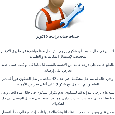
خدمات صيانة براندت 6 اكتوبر
لا بأس في حال حدوث أي شكوي يرجي التواصل معنا مباشرة عن طريق الارقام
المخصصة لإستقبال المكالمات و الطلبات .
بالطبع فأنت علي درجة عالية من الأهمية بالنسبة لنا تماما كما لو كنت عميل جديد
نحرص علي إرضائه.
و في حاله لم يتم حل مشكلتك في خلال 48 ساعة يتم نقل الشكوي فوراً للمدير
العام. و يتم التعامل مع شكواك علي أعلي قدر من الأهمية.
تنبيه هام يرجي عند إبلاغك للشكوي عدم تكرار الشكوي في خلال مده الحل و هي
48 ساعة حتي لا يحدث تضارب إداري مما قد يتسبب في تعطيل التوصل إلي حل
لشكواك.
و كن علي يقين أنه بمجرد إبلاغك لنا بشكواك فإنها تأخذ إهتمام عالي جداً للتوصل