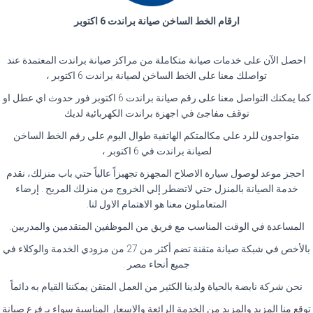
ارقام الخط الساخن صيانة براندت 6 اكتوبر
احصل الآن على خدمات صيانة متكاملة من مراكز صيانة براندت المعتمدة عند
تواصلك معنا على الخط الساخن لصيانة براندت 6 اكتوبر ،
كما يمكنك التواصل معنا على رقم صيانة براندت 6 اكتوبر فور حدوث اي عطل او
توقف مفاجئ في اجهزة براندت الكهربائية لديك
متواجدون للرد علي مكالمتكم الهاتفية طوال اليوم علي رقم الخط الساخن
لصيانة براندت في 6 اكتوبر ،
احجز موعد لوصول سيارة الاصلاح المجهزة تجهيزاً عالياً حتي باب منزلك، نقدم
خدمة الصيانة بالمنزل حتي لاتضطر إلي الخروج من منزلك المريح . إرضاء
المتعاملون معنا هو الاهتمام الاول لنا.
المساعدة في الوقت المناسب مع فريق من الموظفين المتقدمين والمدربين.
بالأخص في شبكة صيانة متقنة تضم أكثر من 27 من مزودي الخدمة والوكلاء في
جميع أنحاء مصر .
نحن شركة نابضة بالحياة ولدينا الكثير من العمل المتقن يمكننا القيام به دائماً
توقع منا المزيد والمزيد من الخدمة الرائعة والاسعار المناسبة سواء بـ فرع صيانة