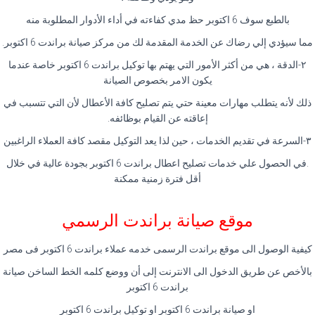
بالطبع سوف 6 اكتوبر حظ مدي كفاءته في أداء الأدوار المطلوبة منه
مما سيؤدي إلي رضاك عن الخدمة المقدمة لك من مركز صيانة براندت 6 اكتوبر.
٢-الدقة ، هي من أكثر الأمور التي يهتم بها توكيل براندت 6 اكتوبر خاصة عندما
يكون الامر بخصوص الصيانة
ذلك لأنه يتطلب مهارات معينة حتي يتم تصليح كافة الأعطال لأن التي تتسبب في
إعاقته عن القيام بوظائفه.
٣-السرعة في تقديم الخدمات ، حين لذا يعد التوكيل مقصد كافة العملاء الراغبين
.في الحصول علي خدمات تصليح اعطال براندت 6 اكتوبر بجودة عالية في خلال
أقل فترة زمنية ممكنة
موقع صيانة براندت الرسمي
كيفية الوصول الى موقع براندت الرسمى خدمه عملاء براندت 6 اكتوبر فى مصر
بالأخص عن طريق الدخول الى الانترنت إلى أن ووضع كلمه الخط الساخن صيانة
براندت 6 اكتوبر
او صيانة براندت 6 اكتوبر او توكيل براندت 6 اكتوبر