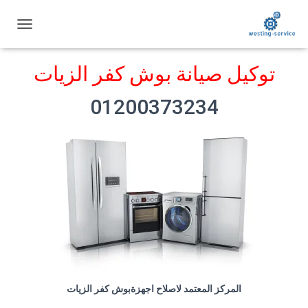
ت
ب
د
توكيل صيانة بوش كفر الزيات
ي
ل
ا
01200373234
ل
ت
ن
ق
ل
المركز المعتمد لاصلاح اجهزةبوش كفر الزيات