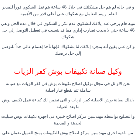
و في حاله لم يتم حل مشكلتك في خلال 48 ساعة يتم نقل الشكوي فوراً للمدير
العام. و يتم التعامل مع شكواك علي أعلي قدر من الأهمية.
تنبيه هام يرجي عند إبلاغك للشكوي عدم تكرار الشكوي في خلال مده الحل و هي
48 ساعة حتي لا يحدث تضارب إداري مما قد يتسبب في تعطيل التوصل إلي حل
لشكواك.
و كن علي يقين أنه بمجرد إبلاغك لنا بشكواك فإنها تأخذ إهتمام عالي جداً للتوصل
إلي حل يرضيك
وكيل صيانة تكييفات بوش كفر الزيات
نحن الاوائل فى مجال توكيل اصلاح تكييفات بوش في كفر الزيات مع صيانة
شاملة تتم بقطع غيار اصلية
،لذلك صيانة بوش الاصلية كفر الزيات و التى تضمن لك كفاءة عمل تكييف بوش
ما بعد الصيانة
و التصليح بواسطة مهندسين مركز اصلاح خبيرة فى اجهزة تكييفات بوش سبليت
الحديثة و القديمة
من ناحية اخري مهندسين مركز اصلاح بوش للتكييفات يمنح العميل ضمان على