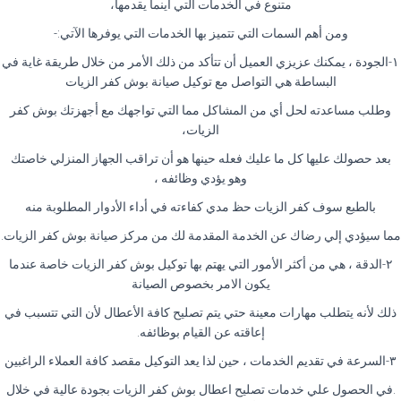
متنوع في الخدمات التي أينما يقدمها،
ومن أهم السمات التي تتميز بها الخدمات التي يوفرها الآتي:-
١-الجودة ، يمكنك عزيزي العميل أن تتأكد من ذلك الأمر من خلال طريقة غاية في
البساطة هي التواصل مع توكيل صيانة بوش كفر الزيات
وطلب مساعدته لحل أي من المشاكل مما التي تواجهك مع أجهزتك بوش كفر
الزيات،
بعد حصولك عليها كل ما عليك فعله حينها هو أن تراقب الجهاز المنزلي خاصتك
وهو يؤدي وظائفه ،
بالطبع سوف كفر الزيات حظ مدي كفاءته في أداء الأدوار المطلوبة منه
مما سيؤدي إلي رضاك عن الخدمة المقدمة لك من مركز صيانة بوش كفر الزيات.
٢-الدقة ، هي من أكثر الأمور التي يهتم بها توكيل بوش كفر الزيات خاصة عندما
يكون الامر بخصوص الصيانة
ذلك لأنه يتطلب مهارات معينة حتي يتم تصليح كافة الأعطال لأن التي تتسبب في
إعاقته عن القيام بوظائفه.
٣-السرعة في تقديم الخدمات ، حين لذا يعد التوكيل مقصد كافة العملاء الراغبين
.في الحصول علي خدمات تصليح اعطال بوش كفر الزيات بجودة عالية في خلال