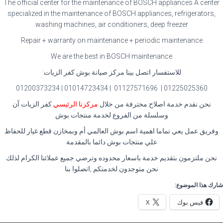
The official center for the maintenance of BOSCH appliances A center
specialized in the maintenance of BOSCH appliances, refrigerators,
washing machines, air conditioners, deep freezer
Repair + warranty on maintenance + periodic maintenance
We are the best in BOSCH maintenance
للاستفسار اتصل بينا مركز صيانة بوش كفر الزيات:
01225025360 | 01127571696 | 01014723434 | 01200373234
نحن نقدم خدمة اصلاح محترفة من خلال
مركزنا الرئيسي
كفر الزيات آن
وسلسلة من الفروع لخدمة منتجات بوش
وفريق عمل يعي تماما اهمية اسم بوش العالمي أم وبمخازن قطع غيار للحفاظ
علي منتجات بوش دائما بالمقدمة
نحن ملتزمون بتقديم خدمة باسعار محدوده وترضي جميع عملائنا الكرام لذلك
نحن متوجدون لخدمتكم ,اتصلوا بنا
شارك هذا الموضوع:
فيس بوك
X