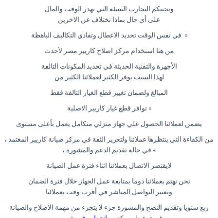
ونجنبكم التجارب السيئة التي تهدر الوقت والمال
على أي حال بماذا نختلاف عن الاخرين
» في نفس الوقت تحديد الاعطال وتفادي التكاليف الباهظة
من هنا استخدام مركز اصلاح كاريير مصر لأحدث
الأجهزة والتقنية الحديثة في تحديد المكونات التالفة
لهذا السبب يوفر الكثير لعملائنا الكثير من
المبالغ ولضمان تغيير قطع الغيار التالفة فقط
» توافر قطع غيار كاريير الاصلية
يضمن لعملائنا الحصول علي جهاز منزلي متكامل يعمل بأعلى مستوى
من الكفاءة التي ينتظرها عملائنا ولتعزيز الثقة في مركز صيانة كاريير المعتمد ،
» في حالة تقديم الدعم والمشورة ،
لايقتصر الاتصال بعملائنا اثناء فترة عمل الصيانة
نحن نهتم بعملائنا دوما بمتابعة عمل الجهاز خلال فترة الضمان
ونعتبر التواصل المباشر في أقرب وقت بعملائنا
ربع سنويا وتقديم النصح والمشورة جزء لا يتجزء من مهمة الاصلاح والصيانة