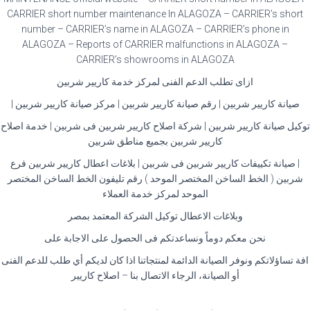
CARRIER short number maintenance In ALAGOZA – CARRIER’s short
number – CARRIER’s name in ALAGOZA – CARRIER’s phone in
ALAGOZA – Reports of CARRIER malfunctions in ALAGOZA –
CARRIER’s showrooms in ALAGOZA
ازاى تطلب الدعم الفنى لمركز خدمة كاريير شربين
صيانة كاريير شربين | رقم صيانة كاريير شربين | مركز صيانة كاريير شربين |
توكيل صيانة كاريير شربين | شركة اصلاح كاريير شربين فى شربين | خدمة اصلاح
كاريير شربين بجميع مناطق شربين
| صيانة تكييفات كاريير شربين فى شربين | بلاغات اعطال كاريير شربين فرع
شربين ( الخط الساخن المختصر الموحد ) رقم تليفون الخط الساخن المختصر
الموحد لمركز خدمة العملاء
وبلاغات الاعطال توكيل الشركة المعتمد بمصر
نحن معكم دوماً ونساعدتكم فى الحصول على الاجابة على
افة تساؤلاتكم ونوفر الصيانة الدائمة لمنتجاتنا اذا كان لديكم أي طلب للدعم الفنى
أو الصيانة، الرجاء الاتصال بنا – اصلاح كاريير