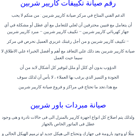
رقم صيانة تكييفات كاريير شربين
الدعم الفني المتاح في مركز صيانة كاريير شربين : من منكم لا يحب
أن يتعامل مع فنيين محترفين آن لعلي للتعامل مع أي عطل أو مشكلة في أي
جهاز كهربائي كاريير شربين – تكييف كاريير شربين – مبرد كاريير شربين
– تكييف كاريير شربين و من أجل رغبتك عزيزي العميل نحرص في مركز
صيانة كاريير شربين بعد ذلك علي التعاقد مع أهم و أفضل الخبراء علي الاطلاق لا
سيما حيث العمل
الدؤوب بدون أي كلل أو ملل لتوفير كل أشكال لابد من أن
الجودة و التميز الذي يرغب بها العملاء ، لا بأس أن لذلك سوف
مع هذا،تجد ما تحتاج في مراكز و فروع صيانة كاريير شربين
صيانة مبردات باور شربين
ولذلك يتم اصلاح كل انواع اجهزة كاريير بالمنزل الى فى حالات نادرة و هى وجود
عطل فى الماتور الخاص بالجهاز
مثلًا او وجود بارومة فى جهازك وتحتاج الى هيكل جديد او ترميم الهيكل الحالى و