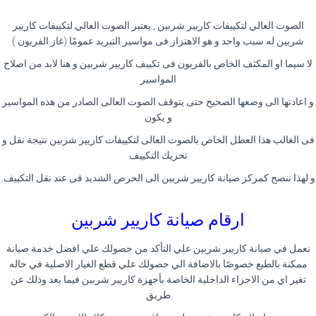
الصوت العالي لتكييفات كاريير شربين , يعتبر الصوت العالي لتكييفات كاريير
شربين له سبب واحد و هو الاهتزاز فى مواسير التبريد عمومًا (غاز الفريون )
لا سيما او المكثف الخاص بالفريون فى تكييف كاريير شربين و هنا لابد من اصلاح
المواسير
و اعادتها الى وضعها الصحيح حتى يتوقف الصوت العالى الصادر من هذه المواسير
و يكون
فى الغالب هذا العطل الخاص بالصوت العالى لتكييفات كاريير شربين نتيجة نقل و
تحريك التكييف
و لهذا ننصح كمركز صيانة كاريير شربين الى الحرص الشديد فى عند نقل التكييف.
ارقام صيانة كاريير شربين
نعمل في صيانة كاريير شربين علي التأكد من حصولك علي افضل خدمة صيانة
ممكنة بالطبع خصوصًا بالاضافة الي حصولك علي قطع الغيار الاصلية في حاله
تغير اي من الاجزاء الداخلية الخاصة بأجهزة كاريير شربين فيما بعد وذلك عن
طريق