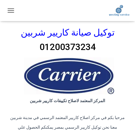
ت
ب
د
توكيل صيانة كاريير شربين
ي
ل
ا
01200373234
ل
ت
ن
ق
ل
المركز المعتمد لاصلاح تكييفات كاريير شربين
مرحبا بكم في مركز اصلاح كاريير المعتمد الرسمي في مدينة شربين
معنا نحن توكيل كاريير الرسمي بمصر يمكنكم الحصول علي