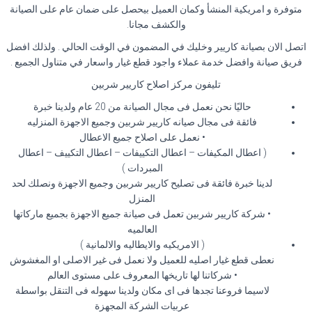
متوفرة و امريكية المنشأ وكمان العميل بيحصل على ضمان عام على الصيانة
والكشف مجانا.
اتصل الان بصيانة كاريير وخليك في المضمون في الوقت الحالي . ولذلك افضل
فريق صيانة وافضل خدمة عملاء واجود قطع غيار واسعار في متناول الجميع .
تليفون مركز اصلاح كاريير شربين
حاليًا نحن نعمل فى مجال الصيانة من 20 عام ولدينا خبرة
فائقة فى مجال صيانه كاريير شربين وجميع الاجهزة المنزليه
• نعمل على اصلاح جميع الاعطال
( اعطال المكيفات – اعطال التكييفات – اعطال التكييف – اعطال
المبردات )
لدينا خبرة فائقة فى تصليح كاريير شربين وجميع الاجهزة ونصلك لحد
المنزل
• شركة كاريير شربين تعمل فى صيانة جميع الاجهزة بجميع ماركاتها
العالميه
( الامريكيه والايطاليه والالمانية )
نعطى قطع غيار اصليه للعميل ولا نعمل فى غير الاصلى او المغشوش
• شركاتنا لها تاريخها المعروف على مستوى العالم
لاسيما فروعنا تجدها فى اى مكان ولدينا سهوله فى التنقل بواسطة
عربيات الشركة المجهزة