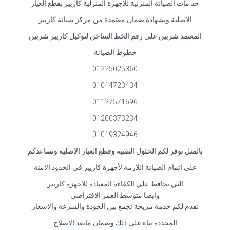
خد مات الصيانة المنزلية للاجهزة المنزلية كاريير بقطع الغيار
الاصلية وبشهادة ضمان معتمدة من مركز صيانة كاريير
المعتمد شربين علي رقم الخط الساخن لتوكيل كاريير شربين
خطوط الصيانة
01225025360
01014723434
01127571696
01200373234
01019324946
بالمثل نوفر لكم الحلول التقنية وقطع الغيار الاصلية ونساعدكم
علي اتمام الصيانة اللازمة لأجهزة كاريير في الحدود الامنة
التي تحافظ علي الكفاءة المعتادة للاجهزة كاريير
وايضا متوسط العمر الافتراضي
نقدم لكم خدمة مريحة تجمع بين الجودة والسرعة والاسعار
المحددة بناء على ذلك وضمان مابعد الاصلاح