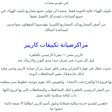
في تقديم معدات
تكييف الهواء عالية الجودة فقط. يسعدنا أن نتولى جميع مشاريع تكييف الهواء، في
جميع الصناعات لنقدم لك الأفضل فقط!
من أصغر المشاريع إلى المشاريع الكبيرة؛ مهندسونا المؤهلون متواجدون
لمساعدة أعمالك.
مراكزصيانة تكييفات كاريير
كاريير مصر >> مقرنا الرئيسي بالقاهرة
قبل كل شيء نحن نعرف جيدا مدي التوتر والارتباك عند
حدوث عطل في جهازنا المنزلي ونقدر قلق عميل مركز صيانة كاريير ونثمن وقته
لذلك عادة هناك بعض المحافظات لايوجد
بها فروع لنا اوالفرع تحت الانشاء ، ولتعويض ذلك نقوم بتوجية خطوط سير منظمة
من المقر الرئيسي بالقاهرة لتلك المحافظات والمحافظات التي بها فروع لكنها
ذات كثافة سكانية عالية نعمل
جاهدين لتقديم خدمة مثالية لعملائنا وتليق بأسم كاريير ايطاليا ® بصفة عامة
ابحثوا عنا