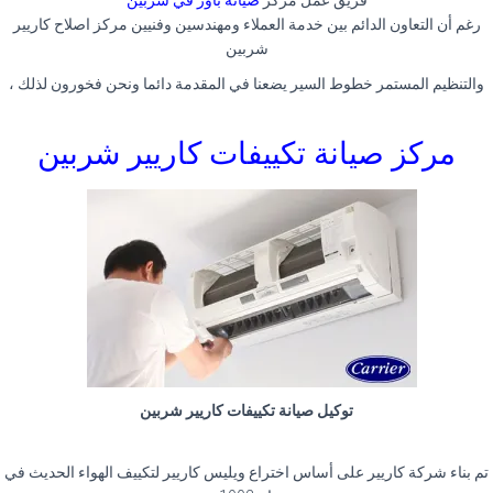
فريق عمل مركز
صيانة باور في شربين
رغم أن التعاون الدائم بين خدمة العملاء ومهندسين وفنيين مركز اصلاح كاريير
شربين
والتنظيم المستمر خطوط السير يضعنا في المقدمة دائما ونحن فخورون لذلك ،
مركز صيانة تكييفات كاريير شربين
توكيل صيانة تكييفات كاريير شربين
تم بناء شركة كاريير على أساس اختراع ويليس كاريير لتكييف الهواء الحديث في