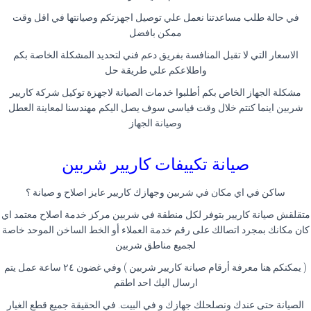
في حالة طلب مساعدتنا نعمل علي توصيل اجهزتكم وصيانتها في اقل وقت
ممكن بافضل
الاسعار التي لا تقبل المنافسة بفريق دعم فني لتحديد المشكلة الخاصة بكم
واطلاعكم علي طريقة حل
مشكلة الجهاز الخاص بكم أطلبوا خدمات الصيانة لاجهزة توكيل شركة كاريير
شربين اينما كنتم خلال وقت قياسي سوف يصل اليكم مهندسنا لمعاينة العطل
وصيانة الجهاز
صيانة تكييفات كاريير شربين
ساكن في اي مكان في شربين وجهازك كاريير عايز اصلاح و صيانة ؟
متقلقش صيانة كاريير بتوفر لكل منطقة في شربين مركز خدمة اصلاح معتمد اي
كان مكانك بمجرد اتصالك على رقم خدمة العملاء أو الخط الساخن الموحد خاصة
لجميع مناطق شربين
( يمكنكم هنا معرفة أرقام صيانة كاريير شربين ) وفي غضون ٢٤ ساعة عمل يتم
ارسال اليك احد اطقم
الصيانة حتى عندك ونصلحلك جهازك و في البيت. في الحقيقة جميع قطع الغيار