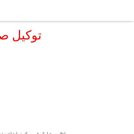
توكيل صي
اهلا ومرحبا بكم فى مركز صيانة اجهزة 