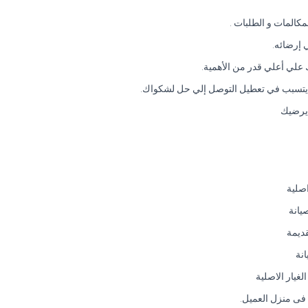
المات و الطلبات .
 إرضائه.
 يرضيك
اصلية
يانة
قديمة
نة
غيار الاصلية
ا فى منزل العميل.