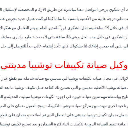
 أي شكوي يرجي التواصل معنا مباشرة عن طريق الارقام المخصصة لإستقبال المك
نت علي درجة عالية من الأهمية بالنسبة لنا تماما كما لو كنت عميل جديد نحرص علي
امل مع شكواك علي أعلي قدر من الأهمية.
تي لا يحدث تضارب إداري مما قد يتسبب في تعطيل التوصل إلي حل لشكواك.
ي يقين أنه بمجرد إبلاغك لنا بشكواك فإنها تأخذ إهتمام عالي جداً للتوصل إلي حل
وكيل صيانة تكييفات توشيبا مدينتي
اوائل فى مجال صيانة تكييفات توشيبا في مدينتي مع صيانة شاملة تتم بقطع غيار 
 صيانة توشيبا الاصلية مدينتي و التى تضمن لك كفاءة عمل تكييف توشيبا ما بعد الص
ليح بواسطة مهندسين صيانة خبيرة فى اجهزة تكييفات توشيبا سبليت الحديثة و ال
ناحية اخري مهندسين مركز صيانة توشيبا للتكييفات يمنح العميل ضمان على الصيا
يشمل ضمان تكييف توشيبا مدينتي على العطل الذى تم اصلاحه و ضمان على قطع ال
ع امانية تنفيذ الصيانة الدورية لتكييفات اثناء فترة الضمان و بعد تصليح تكييف توشيب