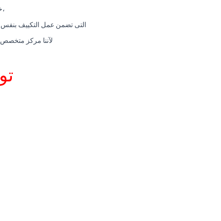
،خ
التى تضمن عمل التكييف بنفس قو
لآننا مركز متخصص فى صيانة الا
تو