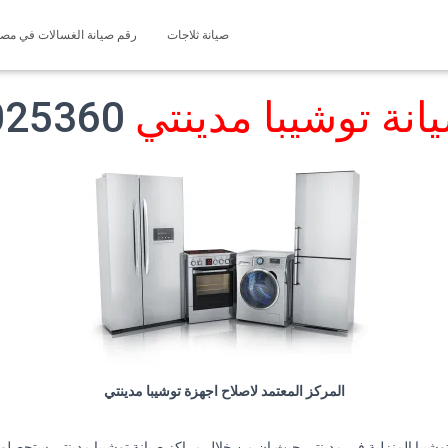
صيانة ثلاجات
رقم صيانة الغسالات في مصر 127571696
انة توشيبا مدينتي
01225025360
المركز المعتمد لاصلاح اجهزة توشيبا مدينتي
توشيبا المنزلية في مدينتي حيث ان من خلال مراكز صيانة توشيبا مدينتي ستحصلون