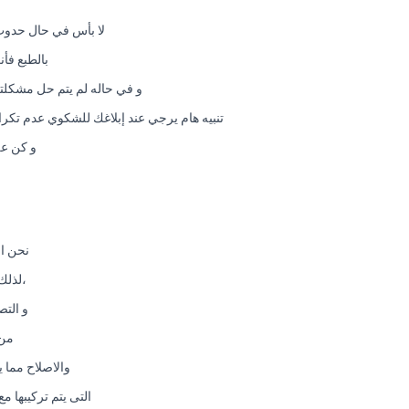
لا بأس في حال حدوث
بالطبع فأ
و في حاله لم يتم حل مشكلتك في خلال 48 ساعة يتم نقل الشكوي فوراً للمدير العام. و يتم التع
تنبيه هام يرجي عند إبلاغك للشكوي عدم تكرار الشكوي في خلال مده الحل و هي 48 ساعة ح
و كن عل
نحن ال
،لذلك
و التص
من 
والاصلاح مما 
التى يتم تركيبها م