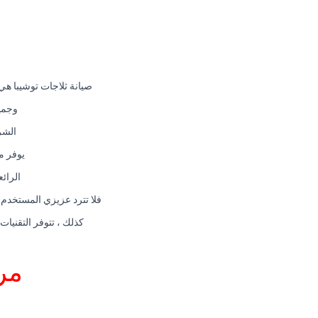
صيانة ثلاجات توشيبا هي
وجميع
الشر
يوفر م
الرائ
فلا تترد عزيزي المستخدم 
كذلك ، تتوفر التقنيات
مر