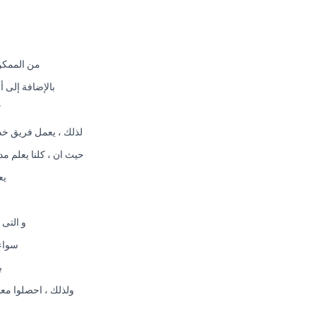
من الممكن 
بالإضافة إلى 
ك
لذلك ، يعمل فريق خد
حيث ان ، كلنا يعلم م
يع
و التى
سواء 
ب
ولذلك ، احصلوا مع