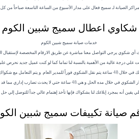
راكز الصيانة لـ سميج فعال على مدار الأسبوع من الساعة التاسعة صباحاً من كل 
شكاوي اعطال سميج شبين الكوم
خدمات صيانة سميج شبين الكوم
 أي شكوي يرجي التواصل معنا مباشرة عن طريق الارقام المخصصة لإستقبال المك
نت علي درجة عالية من الأهمية بالنسبة لنا تماما كما لو كنت عميل جديد نحرص علي
امل مع شكواك علي أعلي قدر من الأهمية.
تي لا يحدث تضارب إداري مما قد يتسبب في تعطيل التوصل إلي حل لشكواك.
ي يقين أنه بمجرد إبلاغك لنا بشكواك فإنها تأخذ إهتمام عالي جداً للتوصل إلي حل
م صيانة تكييفات سميج شبين الكو