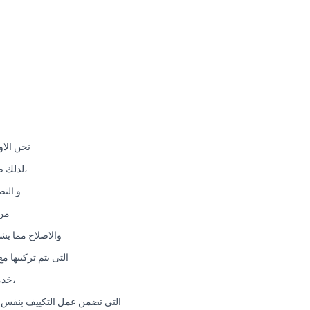
نحن الاو
،لذلك ص
و الت
من 
والاصلاح مما يش
التى يتم تركيبها م
،خدم
التى تضمن عمل التكييف بنفس قو