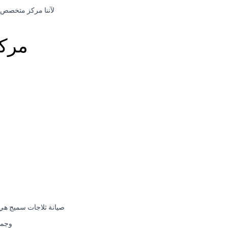
لآننا مركز متخصص فى صيانة الا
مركز
صيانة ثلاجات سميج هي
وجمي