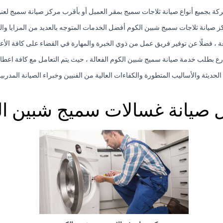
كة بجميع أنواع صيانة ثلاجات سميج بمقر العميل أو بأقرب مركز صيانة سميج لعنو
ز صيانة ثلاجات سميج شبين الكوم أفضل الخدمات المتوجه بالعديد من المزايا وال
عة ، فضلًا عن توفير فريق عمل من ذوي الخبرة والمهارة في القضاء على كافة الأع
ع بطلب خدمة صيانة سميج شبين الكوم الفعالة ، حيث يتم التعامل مع كافة اعطا
 الحديثة والأساليب المتطورة والكفاءات العالية من الفنيين وخبراء الصيانة المد
ل صيانة غسالات سميج شبين ال