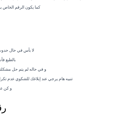
كما يكون الرقم الخاص بم
لا بأس في حال حدوث
بالطبع فأ
و في حاله لم يتم حل مشكلتك في خلال 48 ساعة يتم نقل الشكوي فوراً للمدير العام. و يتم التع
تنبيه هام يرجي عند إبلاغك للشكوي عدم تكرار الشكوي في خلال مده الحل و هي 48 ساعة ح
و كن عل
رق