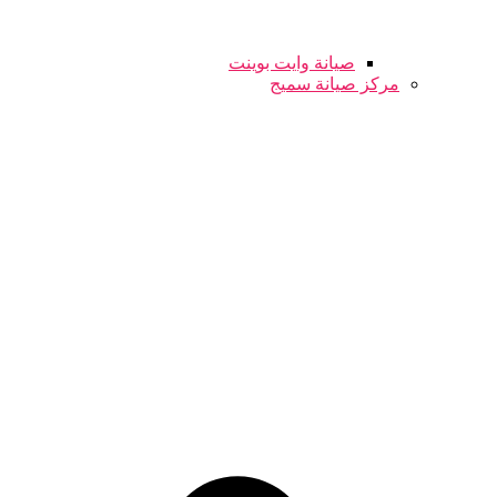
صيانة وايت بوينت
مركز صيانة سميج