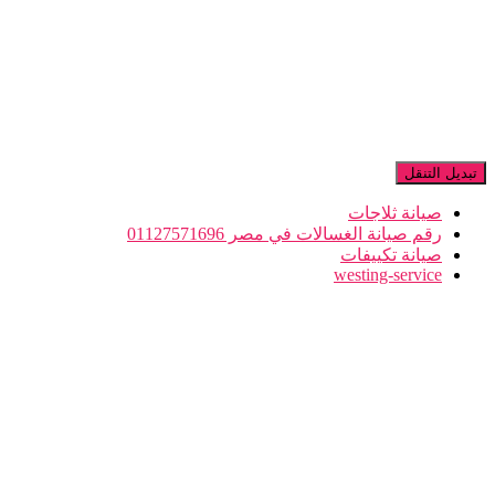
تبديل التنقل
صيانة ثلاجات
رقم صيانة الغسالات في مصر 01127571696
صيانة تكييفات
westing-service