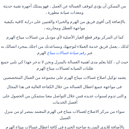
من الممكن أن يؤدي لتوقف الغسالة عن العمل ، فهو يمتلك أجهزة تقنية حديثة
ومعدات صيانة مطورة ،
بالإضافة إلى أقوى فريق من الهرم والخبراء والفنيين على دراية كافية بكيفية
مواجهة العطل ومحاربته ،
كما ان المركز يوفر قطع الغيار الأصلية لأي موديل من غسالات ميتاج الهرم.
لذلك ، يعمل فريق خدمة العملاء لتوجيهك ومساعدتك من اجلك بمجرد اتصالك به
عبر
رقم صيانة غسالات ميتاج
الهرم.
حيث ان ، كلنا يعلم مدى اهمية الغسالة بالمنزل ونحن لا ندخر جهدا كي نلبي جميع
طلبات الصيانه لغسالات ميتاج الهرم.
يعتمد توكيل اصلاح غسالات ميتاج الهرم على مجموعه من العمال المتخصصين
فى مواجهة جميع اعطال الغسالة من خلال الكفاءة العالية فى هذا المجال
و التى تدوم لسنوات عديده فمن خلال التواصل معنا ستتمكن من الحصول على
أفضل الخدمات.
سواء من مركز الاصلاح لغسالات ميتاج فى الهرم المعتمد بمصر او من منزل
العميل.
بالأضافة للايدي المدربة صاحبة الخبرة في كافة اعطال غسالات ميتاج الهرم.