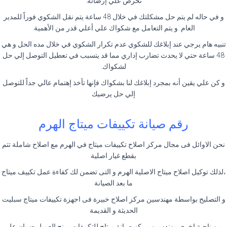
نحرص علي إرضائه.
و في حاله لم يتم حل مشكلتك في خلال 48 ساعة يتم نقل الشكوي فوراً للمدير
العام. و يتم التعامل مع شكواك علي أعلي قدر من الأهمية.
تنبيه هام يرجي عند إبلاغك للشكوي عدم تكرار الشكوي في خلال مده الحل و هي
48 ساعة حتي لا يحدث تضارب إداري مما قد يتسبب في تعطيل التوصل إلي حل
لشكواك.
و كن علي يقين أنه بمجرد إبلاغك لنا بشكواك فإنها تأخذ إهتمام عالي جداً للتوصل
إلي حل يرضيك
رقم صيانة تكييفات ميتاج الهرم
نحن الاوائل فى مجال مركز اصلاح تكييفات ميتاج في الهرم مع اصلاح شاملة تتم
بقطع غيار اصلية
،لذلك توكيل اصلاح ميتاج الاصلية الهرم و التى تضمن لك كفاءة عمل تكييف ميتاج
ما بعد الصيانة
و التصليح بواسطة مهندسين مركز اصلاح خبيرة فى اجهزة تكييفات ميتاج سبليت
الحديثة و القديمة
من ناحية اخري مهندسين مركز صيانة ميتاج للتكييفات يمنح العميل ضمان على