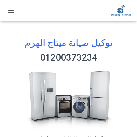
ت
ب
د
ي
ل
توكيل صيانة ميتاج الهرم
ا
ل
01200373234
ت
ن
ق
ل