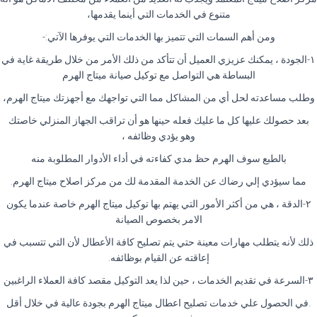
متنوع في الخدمات التي أينما يقدمها،
ومن أهم السمات التي تتميز بها الخدمات التي يوفرها الآتي:-
١-الجودة ، يمكنك عزيزي العميل أن تتأكد من ذلك الأمر من خلال طريقة غاية في
البساطة هي التواصل مع توكيل صيانة ميتاج الهرم
وطلب مساعدته لحل أي من المشاكل مما التي تواجهك مع أجهزتك ميتاج الهرم،
بعد حصولك عليها كل ما عليك فعله حينها هو أن تراقب الجهاز المنزلي خاصتك
وهو يؤدي وظائفه ،
بالطبع سوف الهرم حظ مدي كفاءته في أداء الأدوار المطلوبة منه
مما سيؤدي إلي رضاك عن الخدمة المقدمة لك من مركز اصلاح ميتاج الهرم.
٢-الدقة ، هي من أكثر الأمور التي يهتم بها توكيل ميتاج الهرم خاصة عندما يكون
الامر بخصوص الصيانة
ذلك لأنه يتطلب مهارات معينة حتي يتم تصليح كافة الأعطال لأن التي تتسبب في
إعاقته عن القيام بوظائفه.
٣-السرعة في تقديم الخدمات ، حين لذا يعد التوكيل مقصد كافة العملاء الراغبين
.في الحصول علي خدمات تصليح اعطال ميتاج الهرم بجودة عالية في خلال أقل