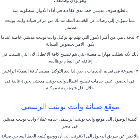
وهو يؤدي وظائفه ،
بالطبع سوف مدينتي حظ مدي كفاءته في أداء الأدوار المطلوبة منه
مما سيؤدي إلي رضاك عن الخدمة المقدمة لك من مركز صيانة وايت بوينت
مدينتي.
٢-الدقة ، هي من أكثر الأمور التي يهتم بها توكيل وايت بوينت مدينتي خاصة عندما
يكون الامر بخصوص الصيانة
ذلك لأنه يتطلب مهارات معينة حتي يتم تصليح كافة الأعطال لأن التي تتسبب في
إعاقته عن القيام بوظائفه.
٣-السرعة في تقديم الخدمات ، حين لذا يعد التوكيل مقصد كافة العملاء الراغبين
.في الحصول علي خدمات تصليح اعطال وايت بوينت مدينتي بجودة عالية في
خلال أقل فترة زمنية ممكنة
موقع صيانة وايت بوينت الرسمي
كيفية الوصول الى موقع وايت بوينت الرسمى خدمه عملاء وايت بوينت مدينتي
فى مصر
بالأخص عن طريق الدخول الى الانترنت إلى أن ووضع كلمه الخط الساخن صيانة