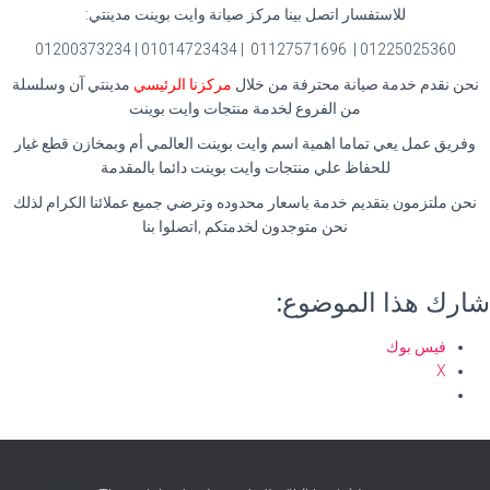
للاستفسار اتصل بينا مركز صيانة وايت بوينت مدينتي:
01225025360 | 01127571696 | 01014723434 | 01200373234
نحن نقدم خدمة صيانة محترفة من خلال
مركزنا الرئيسي
مدينتي آن وسلسلة
من الفروع لخدمة منتجات وايت بوينت
وفريق عمل يعي تماما اهمية اسم وايت بوينت العالمي أم وبمخازن قطع غيار
للحفاظ علي منتجات وايت بوينت دائما بالمقدمة
نحن ملتزمون بتقديم خدمة باسعار محدوده وترضي جميع عملائنا الكرام لذلك
نحن متوجدون لخدمتكم ,اتصلوا بنا
شارك هذا الموضوع:
فيس بوك
X