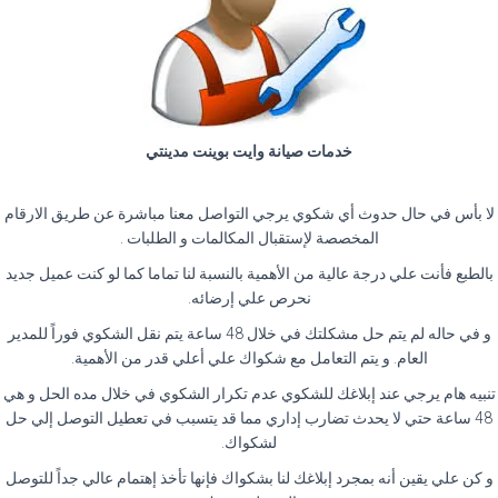
خدمات صيانة وايت بوينت مدينتي
لا بأس في حال حدوث أي شكوي يرجي التواصل معنا مباشرة عن طريق الارقام
المخصصة لإستقبال المكالمات و الطلبات .
بالطبع فأنت علي درجة عالية من الأهمية بالنسبة لنا تماما كما لو كنت عميل جديد
نحرص علي إرضائه.
و في حاله لم يتم حل مشكلتك في خلال 48 ساعة يتم نقل الشكوي فوراً للمدير
العام. و يتم التعامل مع شكواك علي أعلي قدر من الأهمية.
تنبيه هام يرجي عند إبلاغك للشكوي عدم تكرار الشكوي في خلال مده الحل و هي
48 ساعة حتي لا يحدث تضارب إداري مما قد يتسبب في تعطيل التوصل إلي حل
لشكواك.
و كن علي يقين أنه بمجرد إبلاغك لنا بشكواك فإنها تأخذ إهتمام عالي جداً للتوصل