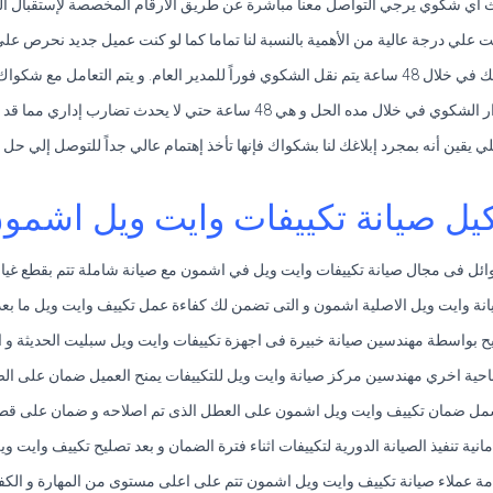
 أي شكوي يرجي التواصل معنا مباشرة عن طريق الارقام المخصصة لإستقبال المك
نت علي درجة عالية من الأهمية بالنسبة لنا تماما كما لو كنت عميل جديد نحرص علي
امل مع شكواك علي أعلي قدر من الأهمية.
تي لا يحدث تضارب إداري مما قد يتسبب في تعطيل التوصل إلي حل لشكواك.
ي يقين أنه بمجرد إبلاغك لنا بشكواك فإنها تأخذ إهتمام عالي جداً للتوصل إلي حل
يل صيانة تكييفات وايت ويل اشمو
وائل فى مجال صيانة تكييفات وايت ويل في اشمون مع صيانة شاملة تتم بقطع غيار
انة وايت ويل الاصلية اشمون و التى تضمن لك كفاءة عمل تكييف وايت ويل ما بعد 
يح بواسطة مهندسين صيانة خبيرة فى اجهزة تكييفات وايت ويل سبليت الحديثة و ا
حية اخري مهندسين مركز صيانة وايت ويل للتكييفات يمنح العميل ضمان على الص
شمل ضمان تكييف وايت ويل اشمون على العطل الذى تم اصلاحه و ضمان على قطع ا
امانية تنفيذ الصيانة الدورية لتكييفات اثناء فترة الضمان و بعد تصليح تكييف وايت 
ة عملاء صيانة تكييف وايت ويل اشمون تتم على اعلى مستوى من المهارة و الكف