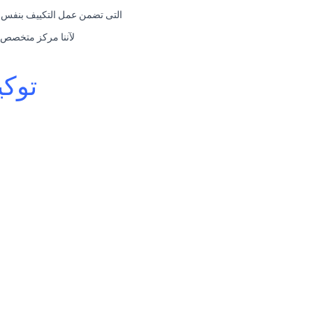
التى تضمن عمل التكييف بنفس قو
لآننا مركز متخصص فى صيانة الا
توكي