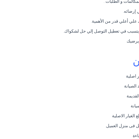
المات و الطلبات .
 إرضائه.
 يرضيك
ن
 اصلية
الصيانة
لقديمة
يانة
لغيار الاصلية
ويل فى منزل العميل.
اءة