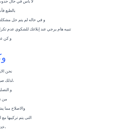
لا بأس في حال حدوث
بالطبع فأ
و في حاله لم يتم حل مشكلتك في خلال 48 ساعة يتم نقل الشكوي فوراً للمدير العام. و يتم التع
تنبيه هام يرجي عند إبلاغك للشكوي عدم تكرار الشكوي في خلال مده الحل و هي 48 ساعة ح
و كن عل
وك
نحن الا
،لذلك صي
و التصل
من نا
والاصلاح مما ي
التى يتم تركيبها مع 
،خدم