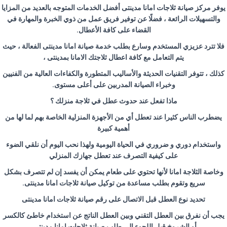
يوفر مركز صيانة ثلاجات امانا مدينتى أفضل الخدمات المتوجه بالعديد من المزايا
والتسهيلات الرائعة ، فضلًا عن توفير فريق عمل من ذوي الخبرة والمهارة في
القضاء على كافة الأعطال.
فلا تترد عزيزي المستخدم وسارع بطلب خدمة صيانة امانا مدينتى الفعالة ، حيث
يتم التعامل مع كافة اعطال ثلاجتك الامانا بمدينتى ،
كذلك ، تتوفر التقنيات الحديثة والأساليب المتطورة والكفاءات العالية من الفنيين
وخبراء الصيانة المدربين على أعلى مستوى.
ماذا تفعل عند حدوث عطل في ثلاجة منزلك ؟
يضطرب الناس كثيرا عند تعطل أي من الأجهزة المنزلية الخاصة بهم لما لها من
أهمية كبيرة
واستخدام دوري و ضروري في الحياة اليومية ولهذا نحب اليوم أن نلقي الضوء
على كيفية التصرف عند تعطل جهازك المنزلي
وخاصة الثلاجة امانا لأنها تحتوي على طعام يمكن أن يفسد إن لم تتصرف بشكل
سريع وتقوم بطلب مساعدة من توكيل صيانة ثلاجات امانا مدينتى.
تحديد نوع العطل قبل الاتصال على رقم صيانة ثلاجات امانا مدينتى
يجب أن نفرق بين العطل التقني وبين العطل الناتج عن استخدام خاطئ كالكسر
أو الشروخ قبل اللجوء الى طلب صيانة ثلاجات امانا مدينتى.