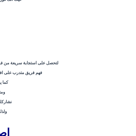
لتحصل على استجابة سريعة من فريق
فهم فريق متدرب على افضل
كما ي
ومت
نشاركك 
ولذل
اص