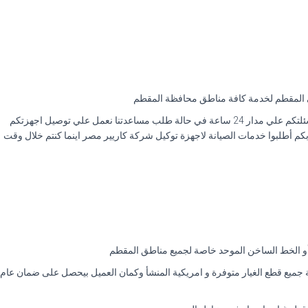
ي المقطم لخدمة كافة مناطق محافظة المقطم
فتوكيل كاريير مصر لديه تعاقد مع افضل وكلاء تصليح الاجهزة الكهربائية في المقطم لدينا في توكيل كاريير فرع المقطم خصوصًا فريق مخصص للرد علي كافة اسئلتكم علي مدار 24 ساعة في حالة طلب مساعدتنا نعمل علي توصيل اجهزتكم
م أطلبوا خدمات الصيانة لاجهزة توكيل شركة كاريير مصر اينما كنتم خلال وقت
أو الخط الساخن الموحد خاصة لجميع مناطق المقطم
زك و في البيت. في الحقيقة جميع قطع الغيار متوفرة و امريكية المنشأ وكمان العميل بيحصل على ضمان عام