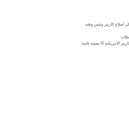
 اصلاح كاريير ونثمن وقته
فظات
كاريير الامريكية ® بصفة عامة