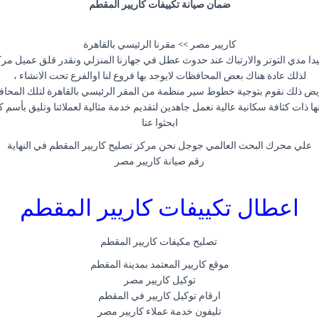
ضمان صيانة تكييفات كاريير المقطم
كاريير مصر >> مقرنا الرئيسي بالقاهرة
مدي التوتر والارتباك عند حدوث عطل في جهازنا المنزلي ونقدر قلق عميل مركز
لذلك عادة هناك بعض المحافظات لايوجد بها فروع لنا اوالفرع تحت الانشاء ،
يض ذلك نقوم بتوجية خطوط سير منظمة من المقر الرئيسي بالقاهرة لتلك المحا
ا ذات كثافة سكانية عالية نعمل جاهدين لتقديم خدمة مثالية لعملائنا وتليق بأسم 
ابحثوا عنا
علي محرك البحث العالمي جوجل نحن مركز تصليح كاريير المقطم في النهاية
رقم صيانة كاريير مصر
اعطال تكييفات كاريير المقطم
تصليح مكيفات كاريير المقطم
موقع كاريير المعتمد بمدينة المقطم
توكيل كاريير مصر
ارقام توكيل كاريير في المقطم
تليفون خدمة عملاء كاريير مصر