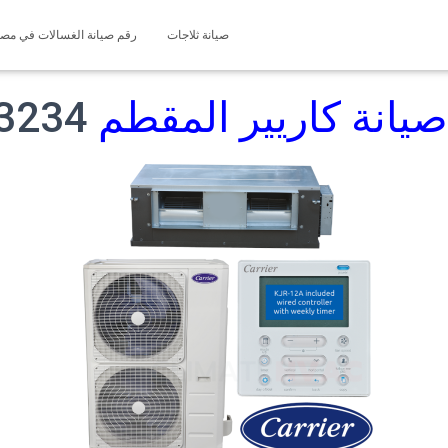
صيانة ثلاجات
رقم صيانة الغسالات في مصر 127571696
يانة كاريير المقطم
3234