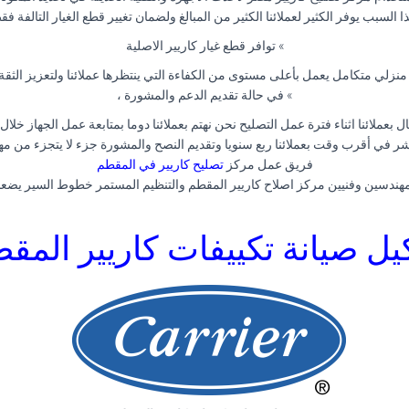
ذا السبب يوفر الكثير لعملائنا الكثير من المبالغ ولضمان تغيير قطع الغيار التالفة فق
» توافر قطع غيار كاريير الاصلية
نزلي متكامل يعمل بأعلى مستوى من الكفاءة التي ينتظرها عملائنا ولتعزيز الثقة 
» في حالة تقديم الدعم والمشورة ،
ل بعملائنا اثناء فترة عمل التصليح نحن نهتم بعملائنا دوما بمتابعة عمل الجهاز خلا
اشر في أقرب وقت بعملائنا ربع سنويا وتقديم النصح والمشورة جزء لا يتجزء من مهم
فريق عمل مركز
تصليح كاريير في المقطم
 ومهندسين وفنيين مركز اصلاح كاريير المقطم والتنظيم المستمر خطوط السير يضعن
يل صيانة تكييفات كاريير المق