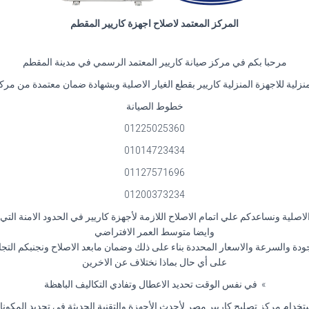
المركز المعتمد لاصلاح اجهزة كاريير المقطم
مرحبا بكم في مركز صيانة كاريير المعتمد الرسمي في مدينة المقطم
لية للاجهزة المنزلية كاريير بقطع الغيار الاصلية وبشهادة ضمان معتمدة من مرك
خطوط الصيانة
01225025360
01014723434
01127571696
01200373234
الاصلية ونساعدكم علي اتمام الاصلاح اللازمة لأجهزة كاريير في الحدود الامنة التي
وايضا متوسط العمر الافتراضي
دة والسرعة والاسعار المحددة بناء على ذلك وضمان مابعد الاصلاح ونجنبكم التجا
على أي حال بماذا نختلاف عن الاخرين
» في نفس الوقت تحديد الاعطال وتفادي التكاليف الباهظة
تخدام مركز تصليح كاريير مصر لأحدث الأجهزة والتقنية الحديثة في تحديد المكونات