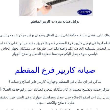
توكيل صيانة مبردات كاريير المقطم
صولك علي افضل صيانة ممكنة على سبيل المثال وضمان توفير مركز خدمة رئيس
ني لتحديد المشكلة الخاصة بكم واطلاعكم علي طريقة حل مشكلة الجهاز الخاص بك
قياسي سوف يصل اليكم مهندسنا لمعاينة العطل واصلاح الجهاز
صيانة كاريير فرع المقطم
ساكن في اي مكان في المقطم وجهازك كاريير عايز اصلاح و صيانة ؟
مركز خدمة وتصليح معتمد اي كان مكانك بمجرد اتصالك على رقم خدمة العملاء 
ام صيانة كارير المقطم ) وفي غضون ٢٤ ساعة عمل يتم ارسال اليك احد اطقم الاصلاح حتى عندك ونصلحلك جها
على الاصلاح والكشف مجانا.