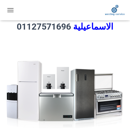
رقم مركز صيانة الكتروستار
ت
ب
الاسماعيلية
01127571696
د
ي
ل
ا
ل
ت
ن
ق
ل