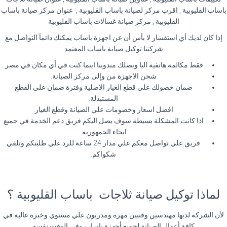
باساب القليوبية , اقرب مركز لصيانة باساب القليوبية , عنوان مركز صيانة باساب
القليوبية , مركز صيانة غسالات باساب القليوبية
إذا كان لديك أي استفسار لا بأس أن عن اجهزة باساب يمكنك دائماَ التواصل مع
شركتنا توكيل صيانة باساب المعتمد
فقط مكالمة هاتفية اليا ويصلك مندوبنا اينما كنت في أي مكان في مصر.
شحن الاجهزة من وإلى مركز الصيانة.
ضمان حصولك علي قطع الغيار الاصلية وفترة ضمان علي القطع
المستبدلة.
افضل اسعار وخصومات علي الصيانة وقطع الغيار.
اذا كانت المشكلة بسيطة سوف يصل اليكم فريق دعم الخدمة في جميع
انحاء الجمهورية.
فريق علي تواصل معكم علي مدار 24 ساعة للرد علي طلبتكم وتلقي
شكواكم.
لماذا توكيل صيانة ثلاجات باساب القليوبية ؟
لأن الشركة لديها مهندسين وفنيين مهرة ومدربون علي مستوي وخبرة عالية في
كافة أعمال الصيانة لجميع أجهزة باساب وفي الوقت نفسه