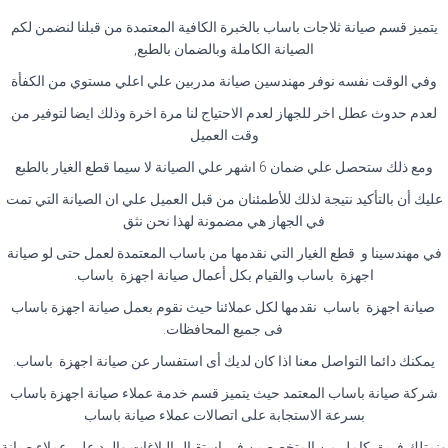
يتميز قسم صيانة ثلاجات باساب بالخبرة الكافية المعتمدة من قبلنا لنضمن لكم
الصيانة الكاملة وبالضمان بالطبع,
وفي الوقت نفسه نوفر مهندسين صيانة مدربين علي اعلي مستوي من الكفأة
لعدم حدوث عطل اخر للجهاز لعدم الاحتياج لنا مرة اخرة وذلك ايضا لتوفير من
وقت العميل
ومع ذلك ستحصل علي ضمان 6 اشهر علي الصيانة لا سيما قطع الغيار بالطبع
عليك أن بالتأكيد نتيجة لذلك للأطمئنان من قبل العميل علي ان الصيانة التي تمت
في الجهاز هي مضمونة لهذا نحن نثق
في مهندسينا و قطع الغيار التي نقدمها من باساب المعتمدة لعمل حتى لو صيانة
اجهزة باساب والقيام بكل أعمال صيانة اجهزة باساب.
صيانة اجهزة باساب نقدمها لكل عملائنا حيث نقوم بعمل صيانة اجهزة باساب
فى جميع المحافظات.
يمكنك دائما التواصل معنا اذا كان لديك أى استفسار عن صيانة اجهزة باساب.
شركة صيانة باساب المعتمد حيث يتميز قسم خدمة عملاء صيانة اجهزة باساب
بسرعة الاستجابة على اتصالات عملاء صيانة باساب
ونمتلك فريق كامل من المتخصصين فى استقبال البلاغات والرد على عملاء صيانة