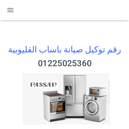
ت
ب
د
ي
ل
ا
رقم توكيل صيانة باساب القليوبية
ل
ت
ن
01225025360
ق
ل