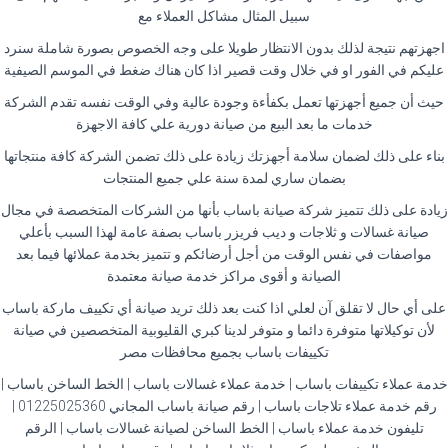
سبيل المثال مشاكل العملاء مع
اجهزتهم نتيجة لذلك بدون الانتظار طويلا على وجه الخصوص بصورة شاملة سنرد
عليكم في الفور او في خلال وقت قصير اذا كان هناك ضغط في الموسم الصيفية
حيث أن جميع أجهزتها تعمل بكفأءة وجودة عالية وفي الوقت نفسه تقدم الشركة
خدمات ما بعد البيع من صيانة دورية علي كافة الاجهزة
بناء على ذلك لضمان سلامة أجهزتك زيادة على ذلك تضمن الشركة كافة منتجاتها
بضمان ساري لمدة سنة علي جميع المنتجات
زيادة على ذلك تتميز شركة صيانة باساب بأنها من الشركات المتخصصة في مجال
صيانة غسالات و ثلاجات و ديب فريزر باساب بصفة عامة لهذا السبب بأعلي
مواصفات في نفس الوقت من أجل أرضائكم و تتميز بخدمة عملائها فيما بعد
الصيانة و أقوى مراكز خدمة صيانة معتمدة
على أي حال لا تقلق آن لعلي اذا كنت بعد ذلك تريد صيانة أي تكييف ماركة باساب
لأن توكيلاتها متوفرة دائما و متوفر لدينا كبري القليوبية المتخصصين في صيانة
تكييفات باساب بجميع محافظات مصر
خدمة عملاء تكييفات باساب | خدمة عملاء غسالات باساب | الخط الساخن باساب |
رقم خدمة عملاء تلاجات باساب | رقم صيانة باساب المجاني 01225025360 |
تليفون خدمة عملاء باساب | الخط الساخن لصيانة غسالات باساب | الرقم