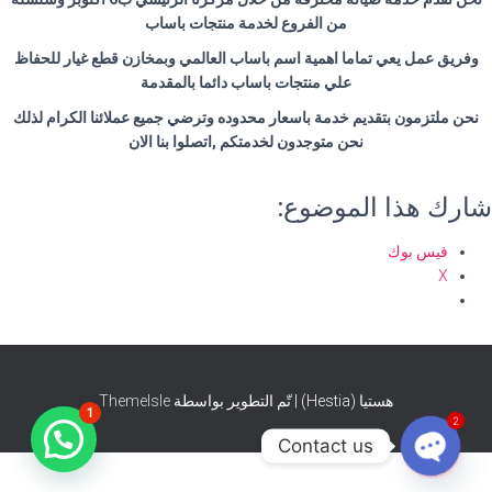
من الفروع لخدمة منتجات باساب
وفريق عمل يعي تماما اهمية اسم باساب العالمي وبمخازن قطع غيار للحفاظ
علي منتجات باساب دائما بالمقدمة
نحن ملتزمون بتقديم خدمة باسعار محدوده وترضي جميع عملائنا الكرام لذلك
نحن متوجدون لخدمتكم ,اتصلوا بنا الان
شارك هذا الموضوع:
فيس بوك
X
هستيا (Hestia) | تّم التطوير بواسطة
ThemeIsle
1
2
Contact us
O