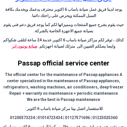
يوجد لدينا فريق عمل صيانة باساب 6 اكتوبر محترف يدعمك ويخدمك بكافة
السبل الممكنة ويحرص على راحتك دائما.
حيث يقوم بشرح جميع المنتجات ومميزاتها لكم كما يوجد فريق دعم فنى يقوم
بصيانة جميع الاجهزة الخاصة بالشركة.
كذلك ، توفر لكم مراكز صيانة باساب 6 اكتوبر خدمة 24 ساعة لتلقى شكواكم
وايضا يصلكم الفنيين الى منزلك لصيانة اجهزتكم.
صيانة يونيون اير
Passap official service center
The official center for the maintenance of Passap appliances A
center specialized in the maintenance of Passap appliances,
refrigerators, washing machines, air conditioners, deep freezer
Repair + warranty on maintenance + periodic maintenance
We are the best in Passap maintenance
للاستفسار اتصل بينا مركز صيانة باساب 6 اكتوبر :
01225025360 | 01127571696 | 01014723434 | 01200373234
نحن نقدم خدمة صيانة محترفة من خلال مركزنا الرئيسي ب6 اكتوبر وسلسلة