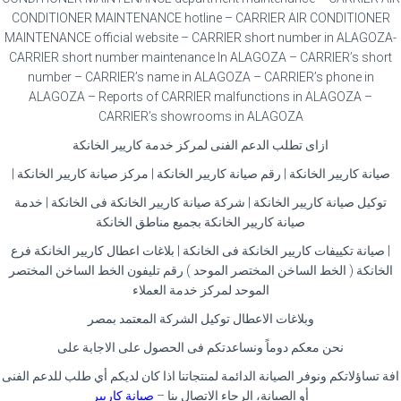
CONDITIONER MAINTENANCE hotline – CARRIER AIR CONDITIONER
MAINTENANCE official website – CARRIER short number in ALAGOZA-
CARRIER short number maintenance In ALAGOZA – CARRIER’s short
number – CARRIER’s name in ALAGOZA – CARRIER’s phone in
ALAGOZA – Reports of CARRIER malfunctions in ALAGOZA –
CARRIER’s showrooms in ALAGOZA
ازاى تطلب الدعم الفنى لمركز خدمة كاريير الخانكة
صيانة كاريير الخانكة | رقم صيانة كاريير الخانكة | مركز صيانة كاريير الخانكة |
توكيل صيانة كاريير الخانكة | شركة صيانة كاريير الخانكة فى الخانكة | خدمة
صيانة كاريير الخانكة بجميع مناطق الخانكة
| صيانة تكييفات كاريير الخانكة فى الخانكة | بلاغات اعطال كاريير الخانكة فرع
الخانكة ( الخط الساخن المختصر الموحد ) رقم تليفون الخط الساخن المختصر
الموحد لمركز خدمة العملاء
وبلاغات الاعطال توكيل الشركة المعتمد بمصر
نحن معكم دوماً ونساعدتكم فى الحصول على الاجابة على
افة تساؤلاتكم ونوفر الصيانة الدائمة لمنتجاتنا اذا كان لديكم أي طلب للدعم الفنى
أو الصيانة، الرجاء الاتصال بنا –
صيانة كاريير