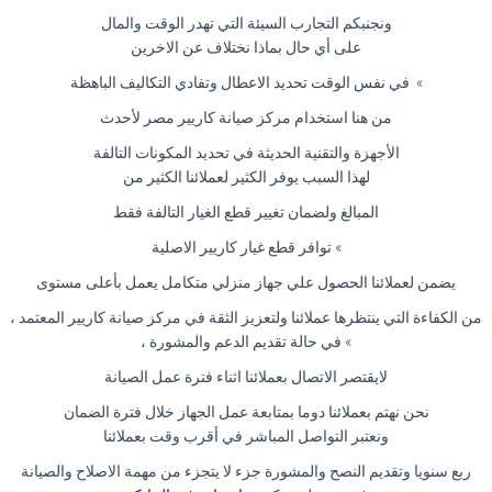
ونجنبكم التجارب السيئة التي تهدر الوقت والمال
على أي حال بماذا نختلاف عن الاخرين
» في نفس الوقت تحديد الاعطال وتفادي التكاليف الباهظة
من هنا استخدام مركز صيانة كاريير مصر لأحدث
الأجهزة والتقنية الحديثة في تحديد المكونات التالفة
لهذا السبب يوفر الكثير لعملائنا الكثير من
المبالغ ولضمان تغيير قطع الغيار التالفة فقط
» توافر قطع غيار كاريير الاصلية
يضمن لعملائنا الحصول علي جهاز منزلي متكامل يعمل بأعلى مستوى
من الكفاءة التي ينتظرها عملائنا ولتعزيز الثقة في مركز صيانة كاريير المعتمد ،
» في حالة تقديم الدعم والمشورة ،
لايقتصر الاتصال بعملائنا اثناء فترة عمل الصيانة
نحن نهتم بعملائنا دوما بمتابعة عمل الجهاز خلال فترة الضمان
ونعتبر التواصل المباشر في أقرب وقت بعملائنا
ربع سنويا وتقديم النصح والمشورة جزء لا يتجزء من مهمة الاصلاح والصيانة