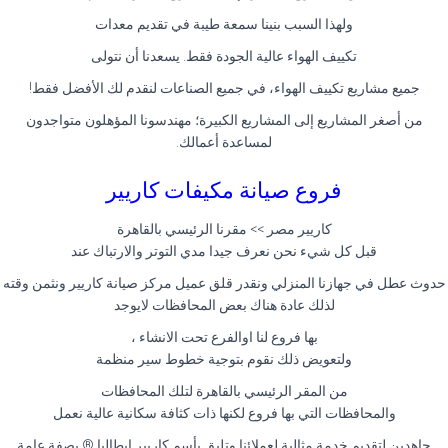
ولهذا السبب بنينا سمعة طيبة في تقديم معدات
تكييف الهواء عالية الجودة فقط. يسعدنا أن نتولى
جميع مشاريع تكييف الهواء، في جميع الصناعات لنقدم لك الأفضل فقط!
من أصغر المشاريع إلى المشاريع الكبيرة؛ مهندسونا المؤهلون متواجدون
لمساعدة أعمالك.
فروع صيانة مكيفات كاريير
كاريير مصر >> مقرنا الرئيسي بالقاهرة
قبل كل شيء نحن نعرف جيدا مدي التوتر والارتباك عند
حدوث عطل في جهازنا المنزلي ونقدر قلق عميل مركز صيانة كاريير ونثمن وقته
لذلك عادة هناك بعض المحافظات لايوجد
بها فروع لنا اوالفرع تحت الانشاء ،
ولتعويض ذلك نقوم بتوجية خطوط سير منظمة
من المقر الرئيسي بالقاهرة لتلك المحافظات
والمحافظات التي بها فروع لكنها ذات كثافة سكانية عالية نعمل
جاهدين لتقديم خدمة مثالية لعملائنا وتليق بأسم كاريير ايطاليا ® بصفة عامة