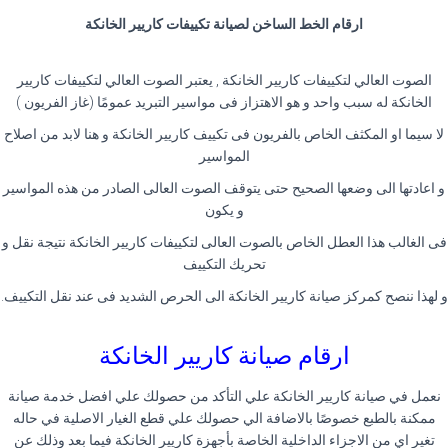
ارقام الخط الساخن لصيانة تكييفات كاريير الخانكة
الصوت العالي لتكييفات كاريير الخانكة , يعتبر الصوت العالي لتكييفات كاريير
الخانكة له سبب واحد و هو الاهتزاز فى مواسير التبريد عمومًا (غاز الفريون )
لا سيما او المكثف الخاص بالفريون فى تكييف كاريير الخانكة و هنا لابد من اصلاح
المواسير
و اعادتها الى وضعها الصحيح حتى يتوقف الصوت العالى الصادر من هذه المواسير
و يكون
فى الغالب هذا العطل الخاص بالصوت العالى لتكييفات كاريير الخانكة نتيجة نقل و
تحريك التكييف
و لهذا ننصح كمركز صيانة كاريير الخانكة الى الحرص الشديد فى عند نقل التكييف.
ارقام صيانة كاريير الخانكة
نعمل في صيانة كاريير الخانكة علي التأكد من حصولك علي افضل خدمة صيانة
ممكنة بالطبع خصوصًا بالاضافة الي حصولك علي قطع الغيار الاصلية في حاله
تغير اي من الاجزاء الداخلية الخاصة بأجهزة كاريير الخانكة فيما بعد وذلك عن