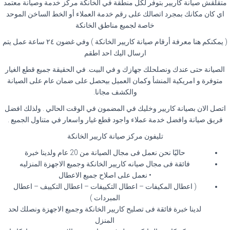
متقلقش صيانة كاريير بتوفر لكل منطقة في الخانكة مركز خدمة وصيانة معتمد
اي كان مكانك بمجرد اتصالك على رقم خدمة العملاء أو الخط الساخن الموحد
خاصة لجميع مناطق الخانكة
( يمكنكم هنا معرفة أرقام صيانة كاريير الخانكة ) وفي غضون ٢٤ ساعة عمل يتم
ارسال اليك احد اطقم
الصيانة حتى عندك ونصلحلك جهازك و في البيت. في الحقيقة جميع قطع الغيار
متوفرة و امريكية المنشأ وكمان العميل بيحصل على ضمان عام على الصيانة
والكشف مجانا.
اتصل الان بصيانة كاريير وخليك في المضمون في الوقت الحالي . ولذلك افضل
فريق صيانة وافضل خدمة عملاء واجود قطع غيار واسعار في متناول الجميع .
تليفون مركز صيانة كاريير الخانكة
حاليًا نحن نعمل فى مجال الصيانة من 20 عام ولدينا خبرة
فائقة فى مجال صيانه كاريير الخانكة وجميع الاجهزة المنزليه
• نعمل على اصلاح جميع الاعطال
( اعطال المكيفات – اعطال التكييفات – اعطال التكييف – اعطال
المبردات )
لدينا خبرة فائقة فى تصليح كاريير الخانكة وجميع الاجهزة ونصلك لحد
المنزل