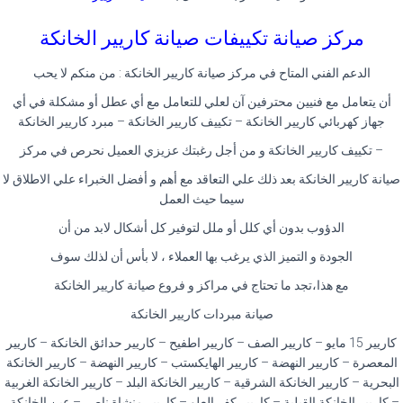
مركز صيانة تكييفات صيانة كاريير الخانكة
الدعم الفني المتاح في مركز صيانة كاريير الخانكة : من منكم لا يحب
أن يتعامل مع فنيين محترفين آن لعلي للتعامل مع أي عطل أو مشكلة في أي
جهاز كهربائي كاريير الخانكة – تكييف كاريير الخانكة – مبرد كاريير الخانكة
– تكييف كاريير الخانكة و من أجل رغبتك عزيزي العميل نحرص في مركز
صيانة كاريير الخانكة بعد ذلك علي التعاقد مع أهم و أفضل الخبراء علي الاطلاق لا
سيما حيث العمل
الدؤوب بدون أي كلل أو ملل لتوفير كل أشكال لابد من أن
الجودة و التميز الذي يرغب بها العملاء ، لا بأس أن لذلك سوف
مع هذا،تجد ما تحتاج في مراكز و فروع صيانة كاريير الخانكة
صيانة مبردات كاريير الخانكة
كاريير 15 مايو – كاريير الصف – كاريير اطفيح – كاريير حدائق الخانكة – كاريير
المعصرة – كاريير النهضة – كاريير الهايكستب – كاريير النهضة – كاريير الخانكة
البحرية – كاريير الخانكة الشرقية – كاريير الخانكة البلد – كاريير الخانكة الغربية
– كاريير الخانكة القبلية – كاريير كفر العلو – كاريير منشاة ناصر – عين الخانكة .