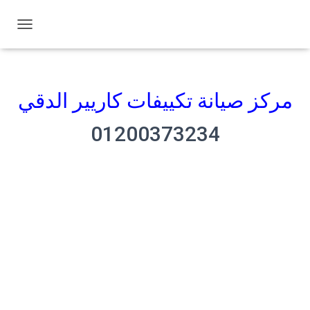
ت
ب
د
ي
ل
مركز صيانة تكييفات كاريير الدقي
ا
ل
01200373234
ت
ن
ق
ل