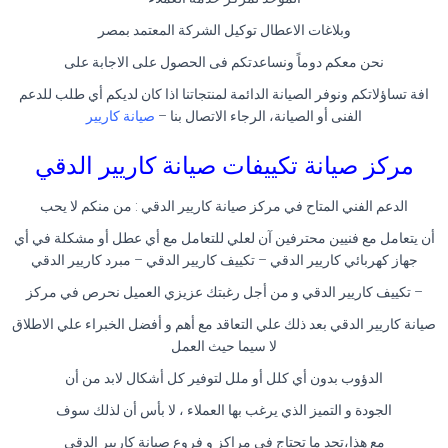
وبلاغات الاعطال توكيل الشركة المعتمد بمصر
نحن معكم دوماً ونساعدتكم فى الحصول على الاجابة على
افة تساؤلاتكم ونوفر الصيانة الدائمة لمنتجاتنا اذا كان لديكم أي طلب للدعم
الفنى أو الصيانة، الرجاء الاتصال بنا –
صيانة كاريير
مركز صيانة تكييفات صيانة كاريير الدقي
الدعم الفني المتاح في مركز صيانة كاريير الدقي : من منكم لا يحب
أن يتعامل مع فنيين محترفين آن لعلي للتعامل مع أي عطل أو مشكلة في أي
جهاز كهربائي كاريير الدقي – تكييف كاريير الدقي – مبرد كاريير الدقي
– تكييف كاريير الدقي و من أجل رغبتك عزيزي العميل نحرص في مركز
صيانة كاريير الدقي بعد ذلك علي التعاقد مع أهم و أفضل الخبراء علي الاطلاق
لا سيما حيث العمل
الدؤوب بدون أي كلل أو ملل لتوفير كل أشكال لابد من أن
الجودة و التميز الذي يرغب بها العملاء ، لا بأس أن لذلك سوف
مع هذا،تجد ما تحتاج في مراكز و فروع صيانة كاريير الدقي