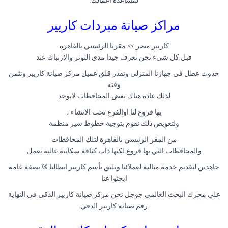
لمساعدة أعمالك.
مراكز صيانة مبردات كاريير
كاريير مصر >> مقرنا الرئيسي بالقاهرة
قبل كل شيء نحن نعرف جيدا مدي التوتر والارتباك عند
حدوث عطل في جهازنا المنزلي ونقدر قلق عميل مركز صيانة كاريير ونثمن
وقته
لذلك عادة هناك بعض المحافظات لايوجد
بها فروع لنا اوالفرع تحت الانشاء ،
ولتعويض ذلك نقوم بتوجية خطوط سير منظمة
من المقر الرئيسي بالقاهرة لتلك المحافظات
والمحافظات التي بها فروع لكنها ذات كثافة سكانية عالية نعمل
جاهدين لتقديم خدمة مثالية لعملائنا وتليق بأسم كاريير ايطاليا ® بصفة عامة
ابحثوا عنا
علي محرك البحث العالمي جوجل نحن مركز صيانة كاريير الدقي في النهاية
رقم صيانة كاريير الدقي