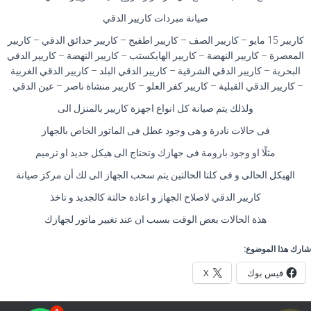
صيانة مبردات كاريير الدقي
كاريير 15 مايو – كاريير الصف – كاريير اطفيح – كاريير حدائق الدقي – كاريير
المعصرة – كاريير النهضة – كاريير الهايكستب – كاريير النهضة – كاريير الدقي
البحرية – كاريير الدقي الشرقية – كاريير الدقي البلد – كاريير الدقي الغربية
– كاريير الدقي القبلية – كاريير كفر العلو – كاريير منشاة ناصر – عين الدقي .
ولذلك يتم صيانة كل انواع اجهزة كاريير بالمنزل الى
فى حالات نادرة و هى وجود عطل فى الماتور الخاص بالجهاز
مثلًا او وجود بارومة فى جهازك وتحتاج الى هيكل جديد او ترميم
الهيكل الحالى و فى كلتا الحالتين يتم سحب الجهاز الى لك أن مركز صيانة
كاريير الدقي لاصلاح الجهاز و اعادة حالتة كالجديد و تاخذ
هذة الحالات بعض الوقت بسبب ان عند تغيير ماتور لجهازك
شارك هذا الموضوع:
فيس بوك
X