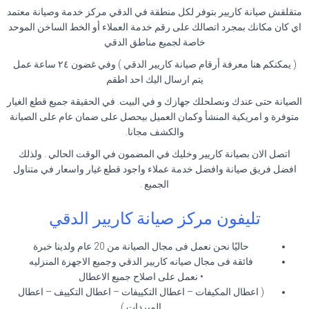
متقلقش صيانة كاريير بتوفر لكل منطقة في الدقي مركز خدمة وصيانة معتمد
اي كان مكانك بمجرد اتصالك على رقم خدمة العملاء أو الخط الساخن الموحد
خاصة لجميع مناطق الدقي
( يمكنكم هنا معرفة أرقام صيانة كاريير الدقي ) وفي غضون ٢٤ ساعة عمل
يتم ارسال اليك احد اطقم
الصيانة حتى عندك ونصلحلك جهازك و في البيت. في الحقيقة جميع قطع الغيار
متوفرة و امريكية المنشأ وكمان العميل بيحصل على ضمان عام على الصيانة
والكشف مجانا.
اتصل الان بصيانة كاريير وخليك في المضمون في الوقت الحالي . ولذلك
افضل فريق صيانة وافضل خدمة عملاء واجود قطع غيار واسعار في متناول
الجميع .
تليفون مركز صيانة كاريير الدقي
حاليًا نحن نعمل فى مجال الصيانة من 20 عام ولدينا خبرة
فائقة فى مجال صيانه كاريير الدقي وجميع الاجهزة المنزليه
• نعمل على اصلاح جميع الاعطال
( اعطال المكيفات – اعطال التكييفات – اعطال التكييف – اعطال
المبردات )