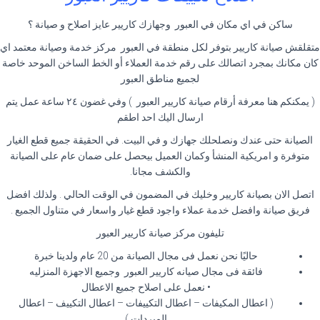
ساكن في اي مكان في العبور وجهازك كاريير عايز اصلاح و صيانة ؟
متقلقش صيانة كاريير بتوفر لكل منطقة في العبور مركز خدمة وصيانة معتمد اي
كان مكانك بمجرد اتصالك على رقم خدمة العملاء أو الخط الساخن الموحد خاصة
لجميع مناطق العبور
( يمكنكم هنا معرفة أرقام صيانة كاريير العبور ) وفي غضون ٢٤ ساعة عمل يتم
ارسال اليك احد اطقم
الصيانة حتى عندك ونصلحلك جهازك و في البيت. في الحقيقة جميع قطع الغيار
متوفرة و امريكية المنشأ وكمان العميل بيحصل على ضمان عام على الصيانة
والكشف مجانا.
اتصل الان بصيانة كاريير وخليك في المضمون في الوقت الحالي . ولذلك افضل
فريق صيانة وافضل خدمة عملاء واجود قطع غيار واسعار في متناول الجميع .
تليفون مركز صيانة كاريير العبور
حاليًا نحن نعمل فى مجال الصيانة من 20 عام ولدينا خبرة
فائقة فى مجال صيانه كاريير العبور وجميع الاجهزة المنزليه
• نعمل على اصلاح جميع الاعطال
( اعطال المكيفات – اعطال التكييفات – اعطال التكييف – اعطال
المبردات )