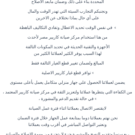
المحددة بناء على ذلك وضمان مابعد الاصلاح
ونجنبكم التجارب السيئة التي تهدر الوقت والمال
على أي حال بماذا نختلاف عن الاخرين
» في نفس الوقت تحديد الاعطال وتفادي التكاليف الباهظة
من هنا استخدام مركز صيانة كاريير مصر لأحدث
الأجهزة والتقنية الحديثة في تحديد المكونات التالفة
لهذا السبب يوفر الكثير لعملائنا الكثير من
المبالغ ولضمان تغيير قطع الغيار التالفة فقط
» توافر قطع غيار كاريير الاصلية
يضمن لعملائنا الحصول علي جهاز منزلي متكامل يعمل بأعلى مستوى
من الكفاءة التي ينتظرها عملائنا ولتعزيز الثقة في مركز صيانة كاريير المعتمد ،
» في حالة تقديم الدعم والمشورة ،
لايقتصر الاتصال بعملائنا اثناء فترة عمل الصيانة
نحن نهتم بعملائنا دوما بمتابعة عمل الجهاز خلال فترة الضمان
ونعتبر التواصل المباشر في أقرب وقت بعملائنا
ربع سنويا وتقديم النصح والمشورة جزء لا يتجزء من مهمة الاصلاح والصيانة