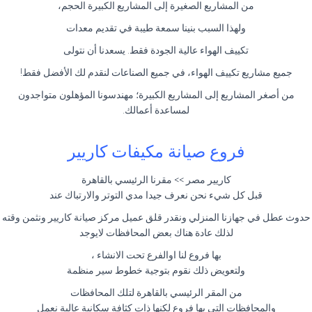
من المشاريع الصغيرة إلى المشاريع الكبيرة الحجم،
ولهذا السبب بنينا سمعة طيبة في تقديم معدات
تكييف الهواء عالية الجودة فقط. يسعدنا أن نتولى
جميع مشاريع تكييف الهواء، في جميع الصناعات لنقدم لك الأفضل فقط!
من أصغر المشاريع إلى المشاريع الكبيرة؛ مهندسونا المؤهلون متواجدون
لمساعدة أعمالك.
فروع صيانة مكيفات كاريير
كاريير مصر >> مقرنا الرئيسي بالقاهرة
قبل كل شيء نحن نعرف جيدا مدي التوتر والارتباك عند
حدوث عطل في جهازنا المنزلي ونقدر قلق عميل مركز صيانة كاريير ونثمن وقته
لذلك عادة هناك بعض المحافظات لايوجد
بها فروع لنا اوالفرع تحت الانشاء ،
ولتعويض ذلك نقوم بتوجية خطوط سير منظمة
من المقر الرئيسي بالقاهرة لتلك المحافظات
والمحافظات التي بها فروع لكنها ذات كثافة سكانية عالية نعمل