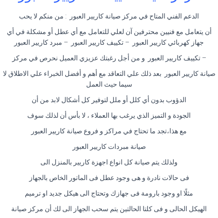
الدعم الفني المتاح في مركز صيانة كاريير العبور : من منكم لا يحب
أن يتعامل مع فنيين محترفين آن لعلي للتعامل مع أي عطل أو مشكلة في أي
جهاز كهربائي كاريير العبور – تكييف كاريير العبور – مبرد كاريير العبور
– تكييف كاريير العبور و من أجل رغبتك عزيزي العميل نحرص في مركز
صيانة كاريير العبور بعد ذلك علي التعاقد مع أهم و أفضل الخبراء علي الاطلاق لا
سيما حيث العمل
الدؤوب بدون أي كلل أو ملل لتوفير كل أشكال لابد من أن
الجودة و التميز الذي يرغب بها العملاء ، لا بأس أن لذلك سوف
مع هذا،تجد ما تحتاج في مراكز و فروع صيانة كاريير العبور
صيانة مبردات كاريير العبور
ولذلك يتم صيانة كل انواع اجهزة كاريير بالمنزل الى
فى حالات نادرة و هى وجود عطل فى الماتور الخاص بالجهاز
مثلًا او وجود بارومة فى جهازك وتحتاج الى هيكل جديد او ترميم
الهيكل الحالى و فى كلتا الحالتين يتم سحب الجهاز الى لك أن مركز صيانة