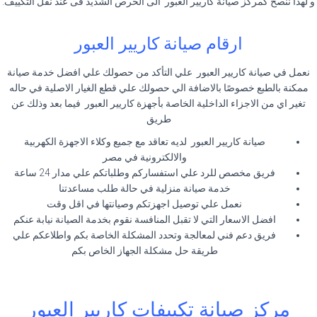
و لهذا ننصح كمركز صيانة كاريير العبور الى الحرص الشديد فى عند نقل التكييف.
ارقام صيانة كاريير العبور
نعمل في صيانة كاريير العبور علي التأكد من حصولك علي افضل خدمة صيانة
ممكنة بالطبع خصوصًا بالاضافة الي حصولك علي قطع الغيار الاصلية في حاله
تغير اي من الاجزاء الداخلية الخاصة بأجهزة كاريير العبور فيما بعد وذلك عن
طريق
صيانة كاريير العبور لديه تعاقد مع جميع وكلاء الاجهزة الكهربية
والالكترونية في مصر
فريق مخصص للرد علي استفساركم وطلباتكم علي مدار 24 ساعة
خدمة صيانة منزلية في حالة طلب مساعدتنا
نعمل علي توصيل اجهزتكم وصيانتها في اقل وقت
افضل الاسعار التي لا تقبل المنافسة نقوم بخدمة الصيانة نيابة عنكم
فريق دعم فني لمعالجة وتحدد المشكلة الخاصة بكم واطلاعكم علي
طريقة حل مشكلة الجهاز الخاص بكم
مركز صيانة تكييفات كاريير العبور