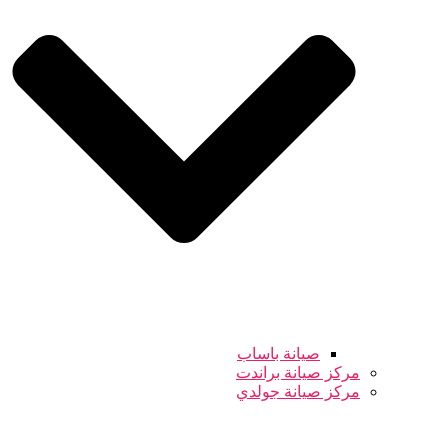
صيانة باساب
مركز صيانة براندت
مركز صيانة جولدي