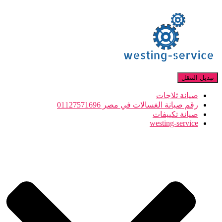
تبديل التنقل
صيانة ثلاجات
رقم صيانة الغسالات في مصر 01127571696
صيانة تكييفات
westing-service