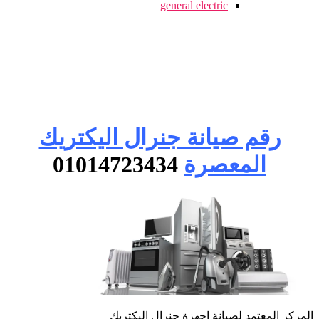
general electric
رقم صيانة جنرال اليكتريك
المعصرة
01014723434
المركز المعتمد لصيانة اجهزة جنرال اليكتريك