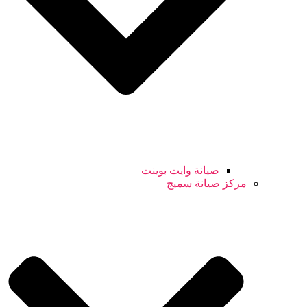
صيانة وايت بوينت
مركز صيانة سميج