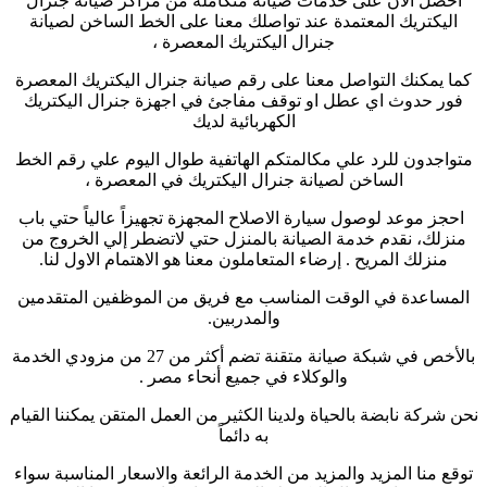
احصل الآن على خدمات صيانة متكاملة من مراكز صيانة جنرال
اليكتريك المعتمدة عند تواصلك معنا على الخط الساخن لصيانة
جنرال اليكتريك المعصرة ،
كما يمكنك التواصل معنا على رقم صيانة جنرال اليكتريك المعصرة
فور حدوث اي عطل او توقف مفاجئ في اجهزة جنرال اليكتريك
الكهربائية لديك
متواجدون للرد علي مكالمتكم الهاتفية طوال اليوم علي رقم الخط
الساخن لصيانة جنرال اليكتريك في المعصرة ،
احجز موعد لوصول سيارة الاصلاح المجهزة تجهيزاً عالياً حتي باب
منزلك، نقدم خدمة الصيانة بالمنزل حتي لاتضطر إلي الخروج من
منزلك المريح . إرضاء المتعاملون معنا هو الاهتمام الاول لنا.
المساعدة في الوقت المناسب مع فريق من الموظفين المتقدمين
والمدربين.
بالأخص في شبكة صيانة متقنة تضم أكثر من 27 من مزودي الخدمة
والوكلاء في جميع أنحاء مصر .
نحن شركة نابضة بالحياة ولدينا الكثير من العمل المتقن يمكننا القيام
به دائماً
توقع منا المزيد والمزيد من الخدمة الرائعة والاسعار المناسبة سواء