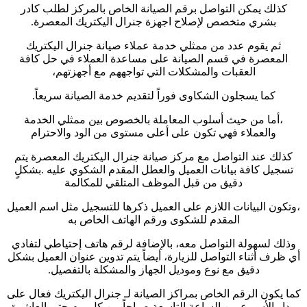
كذلك يمكن التواصل برقم الصيانة الخاص بالمركز لطلب كادر
بشري متخصص لإصلاح اجهزة جنرال اليكتريك المعصرة.
ثم يقوم عدد من ممثلي خدمة عملاء صيانة جنرال اليكتريك
المعصرة في قسم الصيانة على مساعدة العملاء في حل كافة
العقبات والمشكلات التي تواجههم مع أجهزتهم،
كما يسجلون الشكاوى فوراً لتقديم خدمة الصيانة سريعاً.
،أما من حيث أسلوب المعاملة بالخصوص بين ممثلي الخدمة
والعملاء فهي تكون على أعلى مستوى من الود والاحترام
كذلك عند التواصل مع مركز صيانة جنرال اليكتريك المعصرة يتم
تسجيل كافة بيانات العميل والعطل المقدم الشكوي عليه .بشكلٍ
دقيق من قبل الموظف المتلقي للمكالمة
،وتكون البيانات اللازم على العميل ذكرها للتسجيل مثل اسم العميل
المقدم للشكوى ورقم الهاتف الخاص به
وذلك لسهولة التواصل معه، بالإضافة لرقم هاتف إحتياطي لتفادي
أي ظرف أثناء التواصل للزيارة، أيضاً يتم تدوين عنوان العميل بشكل
دقيق مع نوع وموديل الجهاز والمشكلة بالتفصيل.
كما يكون الرقم الخاص بمراكز الصيانة لـ جنرال اليكتريك فعال على
مدار الأسبوع من الساعة التاسعة صباحاً من كل يوم حتى العاشرة