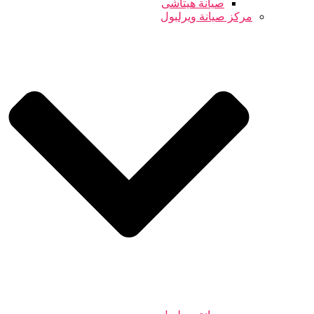
صيانة هيتاشى
مركز صيانة ويرلبول