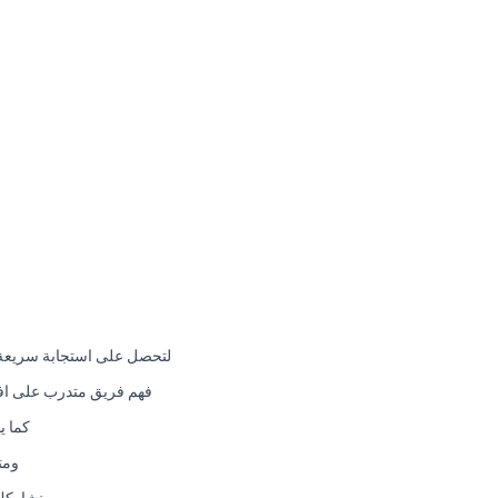
لتحصل على استجابة سريعة م
فهم فريق متدرب على افضل
كما ي
ومت