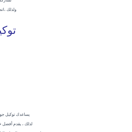
نشاركك 
ولذلك ،ات
توكي
يساعدك توكيل جول
لذلك ، يقدم أفضل خ