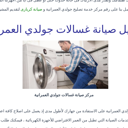
اهتمامك ونقدر مدى الارتباك فى حالة حدوث خلل او عطل فى ايا من اجهزتنا المن
صل بنا على رقم مركز خدمة تصليح جولدي العمرانية و
صيانة كريازى
لتقديم المشور
ل صيانة غسالات جولدي العمرا
مركز صيانة غسالات جولدي العمرانية
دي العمرانية على الاستفادة من جهازك لأطول مدى إذ يعمل على اصلاح كافة اع
دمات الصيانة التي تطيل من العمر الافتراضي للأجهزة الكهربائية ، فيمكنك طلب