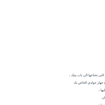
ى تحتاجها الى باب بيتك ،
ح جهاز جولدي الخاص بك.
ها ،
ن.