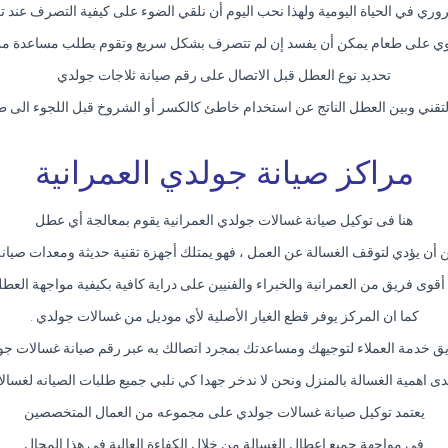
ري في الحياة اليومية ولهذا نحب اليوم أن نلقي الضوء على كيفية التصرف عند 
حتوي على طعام يمكن أن يفسد إن لم تتصرف بشكل سريع وتقوم بطلب مساعدة من 
تحديد نوع العطل قبل الاتصال على رقم صيانة ثلاجات جولدي
تقني وبين العطل الناتج عن استخدام خاطئ كالكسر أو الشروخ قبل اللجوء الى ط
مراكز صيانة جولدي العمرانية
هنا فى توكيل صيانة غسالات جولدي العمرانية يقوم بمعالجة أي عطل
أن يؤدي لتوقف الغسالة عن العمل ، فهو يمتلك أجهزة تقنية حديثة ومعدات صيان
 أقوى فريق من العمرانية والخبراء والفنيين على دراية كافية بكيفية مواجهة العطل
كما ان المركز يوفر قطع الغيار الأصلية لأي موديل من غسالات جولدي .
ق خدمة العملاء لتوجيهك ومساعدتك بمجرد اتصالك به عبر رقم صيانة غسالات جول
دى اهمية الغسالة بالمنزل ونحن لا ندخر جهدا كي نلبي جميع طلبات الصيانه لغسال
يعتمد توكيل صيانة غسالات جولدي على مجموعه من العمال المتخصصين
فى مواجهة جميع اعطال الغسالة من خلال الكفاءة العالية فى هذا المجال