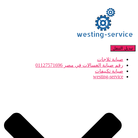
تبديل التنقل
صيانة ثلاجات
رقم صيانة الغسالات في مصر 01127571696
صيانة تكييفات
westing-service