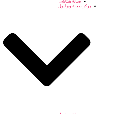
صيانة هيتاشى
مركز صيانة ويرلبول