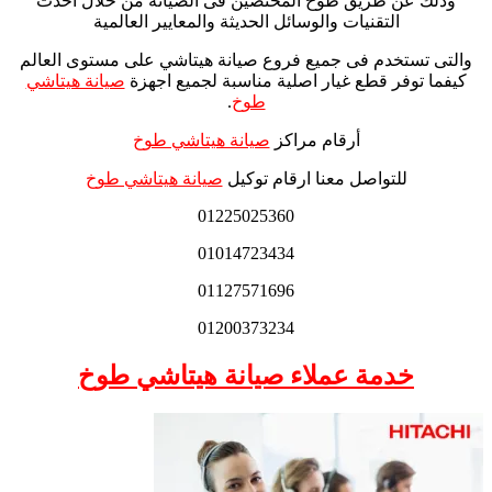
وذلك عن طريق طوخ المختصين فى الصيانة من خلال احدث
التقنيات والوسائل الحديثة والمعايير العالمية
والتى تستخدم فى جميع فروع صيانة هيتاشي على مستوى العالم
كيفما توفر قطع غيار اصلية مناسبة لجميع اجهزة
صيانة هيتاشي
طوخ
.
أرقام مراكز
صيانة هيتاشي طوخ
للتواصل معنا ارقام توكيل
صيانة هيتاشي طوخ
01225025360
01014723434
01127571696
01200373234
خدمة عملاء صيانة هيتاشي طوخ