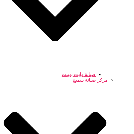
صيانة وايت بوينت
مركز صيانة سميج