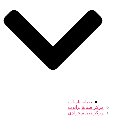
صيانة باساب
مركز صيانة براندت
مركز صيانة جولدي