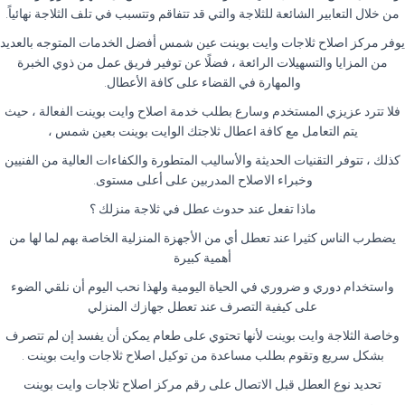
من خلال التعابير الشائعة للثلاجة والتي قد تتفاقم وتتسبب في تلف الثلاجة نهائياً.
يوفر مركز اصلاح ثلاجات وايت بوينت عين شمس أفضل الخدمات المتوجه بالعديد
من المزايا والتسهيلات الرائعة ، فضلًا عن توفير فريق عمل من ذوي الخبرة
والمهارة في القضاء على كافة الأعطال.
فلا تترد عزيزي المستخدم وسارع بطلب خدمة اصلاح وايت بوينت الفعالة ، حيث
يتم التعامل مع كافة اعطال ثلاجتك الوايت بوينت بعين شمس ،
كذلك ، تتوفر التقنيات الحديثة والأساليب المتطورة والكفاءات العالية من الفنيين
وخبراء الاصلاح المدربين على أعلى مستوى.
ماذا تفعل عند حدوث عطل في ثلاجة منزلك ؟
يضطرب الناس كثيرا عند تعطل أي من الأجهزة المنزلية الخاصة بهم لما لها من
أهمية كبيرة
واستخدام دوري و ضروري في الحياة اليومية ولهذا نحب اليوم أن نلقي الضوء
على كيفية التصرف عند تعطل جهازك المنزلي
وخاصة الثلاجة وايت بوينت لأنها تحتوي على طعام يمكن أن يفسد إن لم تتصرف
بشكل سريع وتقوم بطلب مساعدة من توكيل اصلاح ثلاجات وايت بوينت .
تحديد نوع العطل قبل الاتصال على رقم مركز اصلاح ثلاجات وايت بوينت