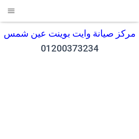
ت
ب
د
مركز صيانة وايت بوينت عين شمس
ي
ل
01200373234
ا
ل
ت
ن
ق
ل