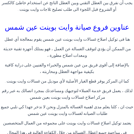
يجب أن نفرق بين العطل التقني وبين العطل الناتج عن استخدام خاطئ كالكسر
أو الشروخ قبل اللجوء الى طلب تصليح ثلاجات وايت بوينت .
عناوين فروع صيانة وايت بوينت عين شمس
هنا فى توكيل اصلاح غسالات وايت بوينت عين شمس يقوم بمعالجة أي عطل
من الممكن أن يؤدي لتوقف الغسالة عن العمل ، فهو يمتلك أجهزة تقنية حديثة
ومعدات اصلاح مطورة ،
بالإضافة إلى أقوى فريق من عين شمس والخبراء والفنيين على دراية كافية
بكيفية مواجهة العطل ومحاربته ،
كما ان المركز يوفر قطع الغيار الأصلية لأي موديل من غسالات وايت بوينت .
لذلك ، يعمل فريق خدمة العملاء لتوجيهك ومساعدتك بمجرد اتصالك به عبر رقم
مركز اصلاح غسالات وايت بوينت بعين شمس.
حيث ان ، كلنا يعلم مدى اهمية الغسالة بالمنزل ونحن لا ندخر جهدا كي نلبي جميع
طلبات الصيانه لغسالات وايت بوينت عين شمس.
يعتمد توكيل اصلاح غسالات وايت بوينت على مجموعه من العمال المتخصصين
فى مواجهة جميع اعطال الغسالة من خلال الكفاءة العالية فى هذا المجال