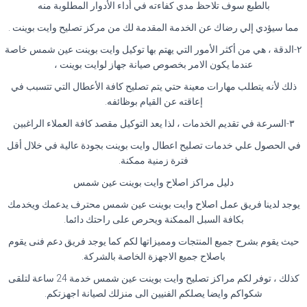
بالطبع سوف تلاحظ مدي كفاءته في أداء الأدوار المطلوبة منه
مما سيؤدي إلي رضاك عن الخدمة المقدمة لك من مركز تصليح وايت بوينت .
٢-الدقة ، هي من أكثر الأمور التي يهتم بها توكيل وايت بوينت عين شمس خاصة
عندما يكون الامر بخصوص صيانة جهاز لوايت بوينت ،
ذلك لأنه يتطلب مهارات معينة حتي يتم تصليح كافة الأعطال التي تتسبب في
إعاقته عن القيام بوظائفه.
٣-السرعة في تقديم الخدمات ، لذا يعد التوكيل مقصد كافة العملاء الراغبين
في الحصول علي خدمات تصليح اعطال وايت بوينت بجودة عالية في خلال أقل
فترة زمنية ممكنة.
دليل مراكز اصلاح وايت بوينت عين شمس
يوجد لدينا فريق عمل اصلاح وايت بوينت عين شمس محترف يدعمك ويخدمك
بكافة السبل الممكنة ويحرص على راحتك دائما.
حيث يقوم بشرح جميع المنتجات ومميزاتها لكم كما يوجد فريق دعم فنى يقوم
باصلاح جميع الاجهزة الخاصة بالشركة.
كذلك ، توفر لكم مراكز تصليح وايت بوينت عين شمس خدمة 24 ساعة لتلقى
شكواكم وايضا يصلكم الفنيين الى منزلك لصيانة اجهزتكم.