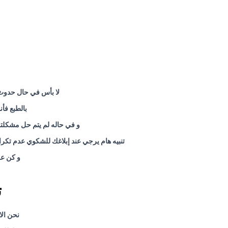
لا بأس في حال حدوث
بالطبع فأ
و في حاله لم يتم حل مشكلتك في خلال 48 ساعة يتم نقل الشكوي فوراً للمدير العام. و يتم التع
تنبيه هام يرجي عند إبلاغك للشكوي عدم تكرار الشكوي في خلال مده الحل و هي 48 ساعة ح
و كن عل
ت
نحن الا