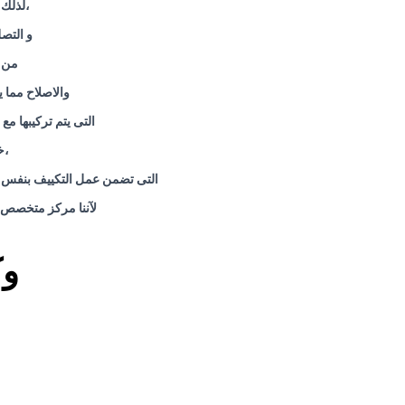
،لذلك 
و التص
من ن
والاصلاح مما 
التى يتم تركيبها مع
،خ
التى تضمن عمل التكييف بنفس قو
لآننا مركز متخصص فى صيانة الا
وك