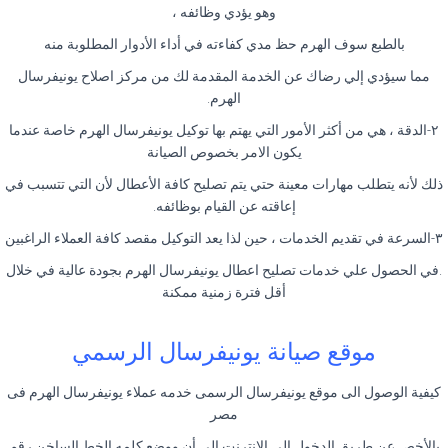
وهو يؤدي وظائفه ،
بالطبع سوف الهرم حظ مدي كفاءته في أداء الأدوار المطلوبة منه
مما سيؤدي إلي رضاك عن الخدمة المقدمة لك من مركز اصلاح يونيفرسال
الهرم.
٢-الدقة ، هي من أكثر الأمور التي يهتم بها توكيل يونيفرسال الهرم خاصة عندما
يكون الامر بخصوص الصيانة
ذلك لأنه يتطلب مهارات معينة حتي يتم تصليح كافة الأعطال لأن التي تتسبب في
إعاقته عن القيام بوظائفه.
٣-السرعة في تقديم الخدمات ، حين لذا يعد التوكيل مقصد كافة العملاء الراغبين
.في الحصول علي خدمات تصليح اعطال يونيفرسال الهرم بجودة عالية في خلال
أقل فترة زمنية ممكنة
موقع صيانة يونيفرسال الرسمي
كيفية الوصول الى موقع يونيفرسال الرسمى خدمه عملاء يونيفرسال الهرم فى
مصر
بالأخص عن طريق الدخول الى الانترنت إلى أن ووضع كلمه الخط الساخن رقم