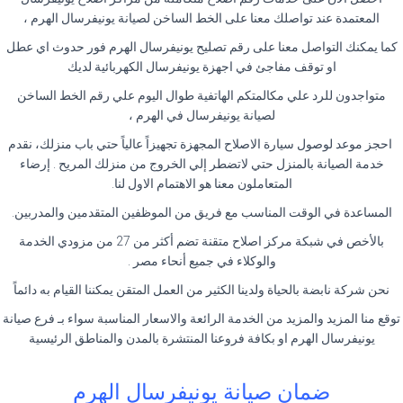
المعتمدة عند تواصلك معنا على الخط الساخن لصيانة يونيفرسال الهرم ،
كما يمكنك التواصل معنا على رقم تصليح يونيفرسال الهرم فور حدوث اي عطل
او توقف مفاجئ في اجهزة يونيفرسال الكهربائية لديك
متواجدون للرد علي مكالمتكم الهاتفية طوال اليوم علي رقم الخط الساخن
لصيانة يونيفرسال في الهرم ،
احجز موعد لوصول سيارة الاصلاح المجهزة تجهيزاً عالياً حتي باب منزلك، نقدم
خدمة الصيانة بالمنزل حتي لاتضطر إلي الخروج من منزلك المريح . إرضاء
المتعاملون معنا هو الاهتمام الاول لنا.
المساعدة في الوقت المناسب مع فريق من الموظفين المتقدمين والمدربين.
بالأخص في شبكة مركز اصلاح متقنة تضم أكثر من 27 من مزودي الخدمة
والوكلاء في جميع أنحاء مصر .
نحن شركة نابضة بالحياة ولدينا الكثير من العمل المتقن يمكننا القيام به دائماً
توقع منا المزيد والمزيد من الخدمة الرائعة والاسعار المناسبة سواء بـ فرع صيانة
يونيفرسال الهرم او بكافة فروعنا المنتشرة بالمدن والمناطق الرئيسية
ضمان صيانة يونيفرسال الهرم