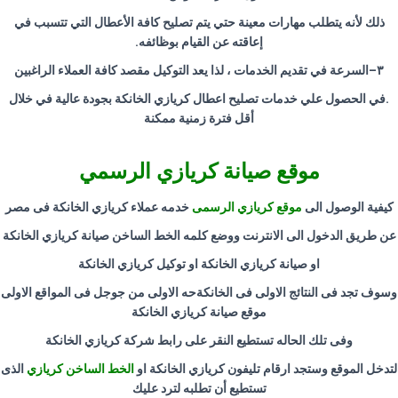
ذلك لأنه يتطلب مهارات معينة حتي يتم تصليح كافة الأعطال التي تتسبب في
إعاقته عن القيام بوظائفه
.
٣
–
السرعة في تقديم الخدمات ، لذا يعد التوكيل مقصد كافة العملاء الراغبين
.
في الحصول علي خدمات تصليح اعطال كريازي الخانكة بجودة عالية في خلال
أقل فترة زمنية ممكنة
موقع صيانة كريازي الرسمي
كيفية الوصول الى
موقع كريازي الرسمى
خدمه عملاء كريازي الخانكة فى مصر
عن طريق الدخول الى الانترنت ووضع كلمه الخط الساخن صيانة كريازي الخانكة
او صيانة كريازي الخانكة او توكيل كريازي الخانكة
وسوف تجد فى النتائج الاولى فى الخانكةحه الاولى من جوجل فى المواقع الاولى
موقع صيانة كريازي الخانكة
وفى تلك الحاله تستطيع النقر على رابط شركة كريازي الخانكة
لتدخل الموقع وستجد ارقام تليفون كريازي الخانكة او
الخط الساخن كريازي
الذى
تستطيع أن تطلبه لترد عليك