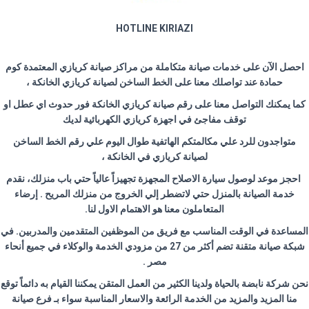
HOTLINE KIRIAZI
احصل الآن على خدمات صيانة متكاملة من مراكز صيانة كريازي المعتمدة كوم
حمادة عند تواصلك معنا على الخط الساخن لصيانة كريازي الخانكة ،
كما يمكنك التواصل معنا على رقم صيانة كريازي الخانكة فور حدوث اي عطل او
توقف مفاجئ في اجهزة كريازي الكهربائية لديك
متواجدون للرد علي مكالمتكم الهاتفية طوال اليوم علي رقم الخط الساخن
لصيانة كريازي في الخانكة ،
احجز موعد لوصول سيارة الاصلاح المجهزة تجهيزاً عالياً حتي باب منزلك، نقدم
خدمة الصيانة بالمنزل حتي لاتضطر إلي الخروج من منزلك المريح . إرضاء
المتعاملون معنا هو الاهتمام الاول لنا
.
المساعدة في الوقت المناسب مع فريق من الموظفين المتقدمين والمدربين. في
شبكة صيانة متقنة تضم أكثر من 27 من مزودي الخدمة والوكلاء في جميع أنحاء
مصر
.
نحن شركة نابضة بالحياة ولدينا الكثير من العمل المتقن يمكننا القيام به دائماً توقع
منا المزيد والمزيد من الخدمة الرائعة والاسعار المناسبة سواء بـ فرع صيانة