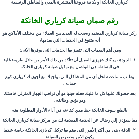
كريازي الخانكة او بكافة فروعنا المنتشرة بالمدن والمناطق الرئيسية
رقم ضمان صيانة كريازي الخانكة
ركز صيانة كريازي المعتمد ويجذب له العديد من العملاء من مختلف الأماكن هو
أنه متنوع في الخدمات التي يقدمها،
ومن أهم السمات التي تتميز بها الخدمات التي يوفرها الآتي
:-
١
–
الجودة ، يمكنك عزيزي العميل أن تتأكد من ذلك الأمر من خلال طريقة غاية
في البساطة هي التواصل مع توكيل صيانة كريازي الخانكة
وطلب مساعدته لحل أي من المشاكل التي تواجهك مع أجهزتك كريازي كوم
حمادة ،
بعد حصولك عليها كل ما عليك فعله حينها هو أن تراقب الجهاز المنزلي خاصتك
وهو يؤدي وظائفه ،
بالطبع سوف الخانكة حظ مدي كفاءته في أداء الأدوار المطلوبة منه
مما سيؤدي إلي رضاك عن الخدمة المقدمة لك من مركز صيانة كريازي الخانكة
.
٢
–
الدقة ، هي من أكثر الأمور التي يهتم بها توكيل كريازي الخانكة خاصة عندما
يكون الامر بخصوص الصيانة