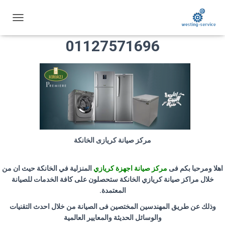
مركز صيانة كريازي الخانكة
ت
ب
01127571696
د
ي
ل
ا
ل
ت
ن
ق
ل
مركز صيانة كريازى الخانكة
اهلا ومرحبا بكم فى
مركز صيانة اجهزة كريازي
المنزلية في الخانكة حيث ان من
خلال مراكز صيانة كريازي الخانكة ستحصلون على كافة الخدمات للصيانة
المعتمدة
.
وذلك عن طريق المهندسين المختصين فى الصيانة من خلال احدث التقنيات
والوسائل الحديثة والمعايير العالمية