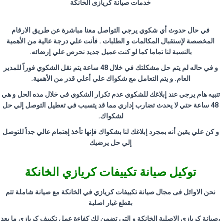
خدمات صيانة كريازى الخانكة
في حال حدوث أي شكوي يرجي التواصل معنا مباشرة عن طريق الارقام
المخصصة لإستقبال المكالمات و الطلبات . فأنت علي درجة عالية من الأهمية
بالنسبة لنا تماما كما لو كنت عميل جديد نحرص علي إرضائه
.
و في حاله لم يتم حل مشكلتك في خلال 48 ساعة يتم نقل الشكوي فوراً للمدير
العام. و يتم التعامل مع شكواك علي أعلي قدر من الأهمية
.
تنبيه هام يرجي عند إبلاغك للشكوي عدم تكرار الشكوي في خلال مده الحل و هي
48 ساعة حتي لا يحدث تضارب إداري مما قد يتسبب في تعطيل التوصل إلي حل
لشكواك
.
و كن علي يقين أنه بمجرد إبلاغك لنا بشكواك فإنها تأخذ إهتمام عالي جداً للتوصل
إلي حل يرضيك
توكيل صيانة تكييفات كريازي الخانكة
نحن الاوائل فى مجال صيانة تكييفات كريازي في الخانكة مع صيانة شاملة تتم
بقطع غيار اصلية
،صيانة كريازي الاصلية الخانكة و التى تضمن لك كفاءة عمل تكييف كريازي ما بعد