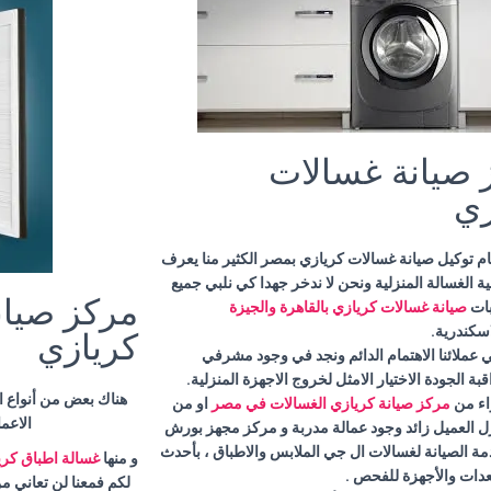
 صيانة غسالات
زي
ام توكيل صيانة غسالات كريازي بمصر الكثير منا يعرف
ة الغسالة المنزلية ونحن لا ندخر جهدا كي نلبي جميع
مركز صيان
ات
صيانة غسالات كريازي بالقاهرة والجيزة
اسكندرية.
كريازي
 عملائنا الاهتمام الدائم ونجد في وجود مشرفي
بة الجودة الاختيار الامثل لخروج الاجهزة المنزلية.
هناك بعض من أنواع ال
ء من
مركز صيانة كريازي الغسالات في مصر
او من
الاعم
ل العميل زائد وجود عمالة مدربة و مركز مجهز بورش
مة الصيانة لغسالات ال جي الملابس والاطباق ، بأحدث
و منها
غسالة اطباق كري
عدات والأجهزة للفحص .
لكم فمعنا لن تعاني 