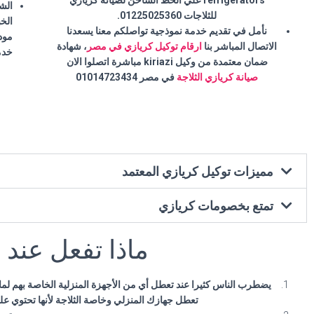
الش
للثلاجات 01225025360.
الخ
نأمل في تقديم خدمة نموذجية تواصلكم معنا يسعدنا
مودي
الاتصال المباشر بنا
ارقام توكيل كريازي في مصر
، شهادة
خدم
ضمان معتمدة من وكيل kiriazi مباشرة اتصلوا الان
صيانة كريازي الثلاجة
في مصر 01014723434
مميزات توكيل كريازي المعتمد
تمتع بخصومات كريازي
ماذا تفعل عند
يضطرب الناس كثيرا عند تعطل أي من الأجهزة المنزلية الخاصة بهم لما 
تعطل جهازك المنزلي وخاصة الثلاجة لأنها تحتوي 