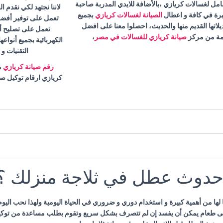
امل لغسالات كريازي ،بالأضافة للايدي المدربة صاحبة
لاننا نجتهد لكي نقدم ا
برة في كافة و اعطال
الصيانة لغسالات كريازي
بجميع
تعمل على توفير أفضل 
لاتها القديم منها والحديث، احصلوا معنا على افضل
تعمل على تصليح أ
ة من مركز
صيانة كريازي للغسالات في مصر
،
الكهربائية بجميع أنواعه
التقنيات و
رقم صيانة كريازي
م
كريازي ارقام توكيل ص
 حدوث عطل في ثلاجة منزلك ؟
لها من أهمية كبيرة و استخدام دوري و ضروري في الحياة اليومية ولهذا نحب اليو
على طعام يمكن أن يفسد إن لم تتصرف بشكل سريع وتقوم بطلب مساعدة من توكيل 