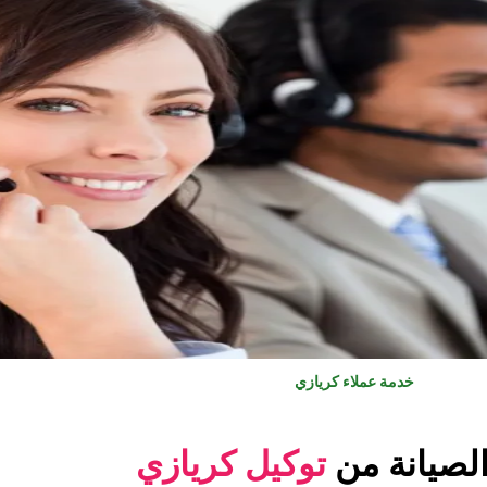
خدمة عملاء كريازي
لصيانة من
توكيل كريازي