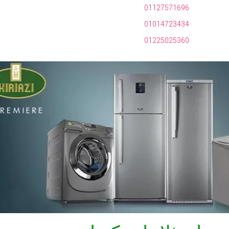
01127571696
01014723434
01225025360