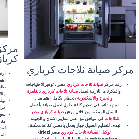
مركز
كريا
مركز صيانة ثلاجات كريازي
ارق
اهمي
رقم مركز
صيانة ثلاجات كريازي
مصر ، توفيرالاحتياجات
طلب
والمكونات اللازمة لعمل
صيانة ثلاجات كريازي بالقاهرة
وال
والجيزة والاسكندرية
،تحظي بكامل اهتمامنا
.
نولي
نجتهد دائما في تقديم كافة حلول لعمل صيانة بأفضل
مراق
السبل الممكنة من خلال ورش
صيانة كريازي مصر
سوا
للثلاجات
كي تتوافق مع اعلي معايير الامان و الجودة .
منز
تهدف لتسليم العميل جهاز يعمل بأقصي كفاءة ممكنة ،
لخد
توكيل الصيانة ثلاجات كريازي
مصر kiriazi
الم
refrigerators علي الخط الساخن لصيانة كريازي