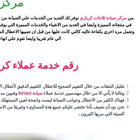
مركز 
من
مركز صيانة ثلاجات كريازي
نوفر لك العديد من الخدمات علي الصيانة من تو
في منتجاته المميزة وايضا في العديد من الاشياء والخدمات المميزة التي يوفره
وتعمل مره اخري بكفاءة عاليه كالتي كانت عليها من قبل ان تصيبها الاعطال ال
الي عام تقريبا وايضا نقوم علي انها
رقم
خدمة عملاء كر
تقليل النفقات من خلال التقييم الصحيح للاعطال التقييم الدقيق لأعطال الاجهزة المنزلية kiriazi هو امر في غاية الاهمية و يعتمد في المقام
وغالبا لا يأتي الا من خلال مهندسين خدمة عملاء
صيانة kiriazi
وفنيين مدر
فهناك الكثير من الاعطال وجوانب الصيانة ليست واضحة لعين المستهلك ، ر
نحن نود أن نضيف بأننا نختصر عليكم جميع هذة المساوىء وغيرها من الا
السيئة التي مربها كثيرون ،