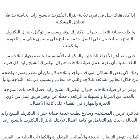
إذا كان هناك خلل في تبريد ثلاجة جنرال اليكتريك بالشيخ زايد الخاصة بك فلا
تتجاهل المشكلة
واطلب صيانة ثلاجات جنرال اليكتريك نوفروست من توكيل جنرال اليكتريك
الشيخ زايد لتحصل علي افضل خدمة تصليح علي مستوى عالي من الجودة
والكفاءة
.
حتي تنقذ أهم الأجزاء الداخلية والمكونات الأساسية الخاصة بجهاز الثلاجة من
التلف عليك أن تقوم بعمل صيانة ثلاجات جنرال اليكتريك الشيخ زايد كل فترة
وذلك لأن بعض المشاكل التي قد تتواجد بالثلاجة لا يمكن أن تظهر بصورة واضحة
من خلال التعابير الشائعة للثلاجة والتي قد تتفاقم وتتسبب في تلف الثلاجة نهائياً
.
يوفر مركز صيانة ثلاجات جنرال اليكتريك الشيخ زايد أفضل الخدمات المتوجه
بالعديد من المزايا والتسهيلات الرائعة ، فضلًا عن توفير فريق عمل من ذوي
الخبرة والمهارة في القضاء على كافة الأعطال
.
فلا تترد عزيزي المستخدم وسارع بطلب خدمة صيانة جنرال اليكتريك الشيخ زايد
الفعالة ، حيث يتم التعامل مع كافة اعطال ثلاجتك الجنرال اليكتريك بالشيخ زايد
،
كذلك ، تتوفر التقنيات الحديثة والأساليب المتطورة والكفاءات العالية من الفنيين