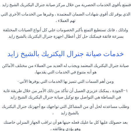
فتمتع بأقوي الخدمات الحصرية من خلال مركز صيانة جنرال اليكتريك الشيخ زايد
.
الذي يوفر لك أقوي شهادات الضمان المعتمدة ، وغيرها من الخدمات الأخري التي
تهم العملاء ،
ولذلك ، فانك تستطيع التمتع بأكبر الخصومات علي كل أنواع الصيانات المختلفة
بسرعة فائقة فيمكنك حل كل أعطال اجهزة جنرال اليكتريك بالشيخ زايد
.
خدمات صيانة جنرال اليكتريك بالشيخ زايد
صيانة جنرال اليكتريك المعتمد ويجذب له العديد من العملاء من مختلف الأماكن
هو أنه متنوع في الخدمات التي يقدمها،
ومن أهم السمات التي تتميز بها الخدمات التي يوفرها الآتي
:-
١
–
الجودة ، يمكنك عزيزي العميل أن تتأكد من ذلك الأمر من خلال طريقة غاية
في البساطة هي التواصل مع توكيل صيانة جنرال اليكتريك الشيخ زايد
وطلب مساعدته لحل أي من المشاكل التي تواجهك مع أجهزتك جنرال اليكتريك
بالشيخ زايد
،
بعد حصولك عليها كل ما عليك فعله حينها هو أن تراقب الجهاز المنزلي خاصتك
وهو يؤدي وظائفه ،