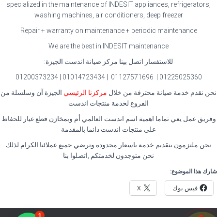
specialized in the maintenance of INDESIT appliances, refrigerators,
washing machines, air conditioners, deep freezer
Repair + warranty on maintenance + periodic maintenance
We are the best in INDESIT maintenance
للاستفسار اتصل بينا مركز صيانة اندست الجيزة:
01225025360 | 01127571696 | 01014723434 | 01200373234
نحن نقدم خدمة صيانة محترفة من خلال
مركزنا الرئيسي
الجيزة آن وسلسلة من
الفروع لخدمة منتجات اندست
وفريق عمل يعي تماما اهمية اسم اندست العالمي أم وبمخازن قطع غيار للحفاظ
علي منتجات اندست دائما بالمقدمة
نحن ملتزمون بتقديم خدمة باسعار محدوده وترضي جميع عملائنا الكرام لذلك
نحن متوجدون لخدمتكم ,اتصلوا بنا
شارك هذا الموضوع:
فيس بوك
X
1