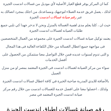
كما ان المركز يوفر قطع الغيار الأصلية لأي موديل من غسالات اندست الجيزة.
لذلك ، يعمل فريق خدمة العملاء لتوجيهك ومساعدتك من اجلك بمجرد اتصالك به
عبر
رقم صيانة غسالات اندست
الجيزة.
حيث ان ، كلنا يعلم مدى اهمية الغسالة بالمنزل ونحن لا ندخر جهدا كي نلبي جميع
طلبات الصيانه لغسالات اندست الجيزة.
يعتمد توكيل صيانة غسالات اندست الجيزة على مجموعه من العمال المتخصصين
فى مواجهة جميع اعطال الغسالة من خلال الكفاءة العالية فى هذا المجال
و التى تدوم لسنوات عديده فمن خلال التواصل معنا ستتمكن من الحصول على
أفضل الخدمات.
سواء من مركز الصيانة لغسالات اندست فى الجيزة المعتمد بمصر او من منزل
العميل.
بالأضافة للايدي المدربة صاحبة الخبرة في كافة اعطال غسالات اندست الجيزة.
ولذلك ، احصلوا معنا على افضل خدمة للغسالات اندست من خلال رقم مركز
صيانة اندست الجيزة المعتمد في مصر.
رقم صيانة غسالات اطباق اندست الجيزة