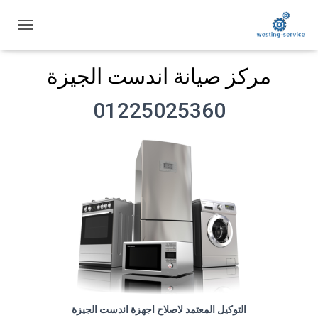
ت
ب
د
مركز صيانة اندست الجيزة
ي
ل
ا
01225025360
ل
ت
ن
ق
ل
التوكيل المعتمد لاصلاح اجهزة اندست الجيزة