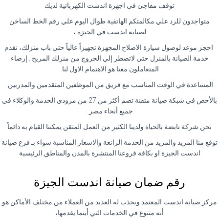
توقف مفاجئ في اجهزة اندست الكهربائية لديك
متواجدون للرد علي مكالمتكم الهاتفية طوال اليوم علي رقم الخط الساخن
لصيانة اندست في الجيزة ،
احجز موعد لوصول سيارة الاصلاح المجهزة تجهيزاً عالياً حتي باب منزلك، نقدم
خدمة الصيانة بالمنزل حتي لاتضطر إلي الخروج من منزلك المريح . إرضاء
المتعاملون معنا هو الاهتمام الاول لنا.
المساعدة في الوقت المناسب مع فريق من الموظفين المتقدمين والمدربين.
بالأخص في شبكة صيانة متقنة تضم أكثر من 27 من مزودي الخدمة والوكلاء في
جميع أنحاء مصر .
نحن شركة نابضة بالحياة ولدينا الكثير من العمل المتقن يمكننا القيام به دائماً
توقع منا المزيد والمزيد من الخدمة الرائعة والاسعار المناسبة سواء بـ فرع صيانة
اندست الجيزة او بكافة فروعنا المنتشرة بالمدن والمناطق الرئيسية
رقم ضمان صيانة اندست الجيزة
مركز صيانة اندست المعتمد ويجذب له العديد من العملاء من مختلف الأماكن هو
أنه متنوع في الخدمات التي أينما يقدمها،