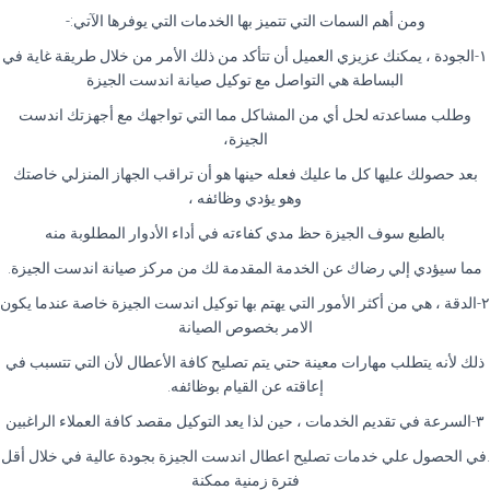
ومن أهم السمات التي تتميز بها الخدمات التي يوفرها الآتي:-
١-الجودة ، يمكنك عزيزي العميل أن تتأكد من ذلك الأمر من خلال طريقة غاية في
البساطة هي التواصل مع توكيل صيانة اندست الجيزة
وطلب مساعدته لحل أي من المشاكل مما التي تواجهك مع أجهزتك اندست
الجيزة،
بعد حصولك عليها كل ما عليك فعله حينها هو أن تراقب الجهاز المنزلي خاصتك
وهو يؤدي وظائفه ،
بالطبع سوف الجيزة حظ مدي كفاءته في أداء الأدوار المطلوبة منه
مما سيؤدي إلي رضاك عن الخدمة المقدمة لك من مركز صيانة اندست الجيزة.
٢-الدقة ، هي من أكثر الأمور التي يهتم بها توكيل اندست الجيزة خاصة عندما يكون
الامر بخصوص الصيانة
ذلك لأنه يتطلب مهارات معينة حتي يتم تصليح كافة الأعطال لأن التي تتسبب في
إعاقته عن القيام بوظائفه.
٣-السرعة في تقديم الخدمات ، حين لذا يعد التوكيل مقصد كافة العملاء الراغبين
.في الحصول علي خدمات تصليح اعطال اندست الجيزة بجودة عالية في خلال أقل
فترة زمنية ممكنة