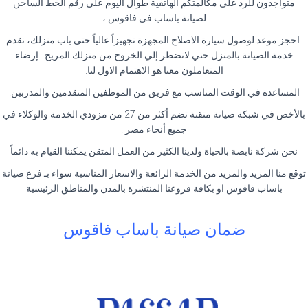
متواجدون للرد علي مكالمتكم الهاتفية طوال اليوم علي رقم الخط الساخن
لصيانة باساب في فاقوس ،
احجز موعد لوصول سيارة الاصلاح المجهزة تجهيزاً عالياً حتي باب منزلك، نقدم
خدمة الصيانة بالمنزل حتي لاتضطر إلي الخروج من منزلك المريح . إرضاء
المتعاملون معنا هو الاهتمام الاول لنا.
المساعدة في الوقت المناسب مع فريق من الموظفين المتقدمين والمدربين.
بالأخص في شبكة صيانة متقنة تضم أكثر من 27 من مزودي الخدمة والوكلاء في
جميع أنحاء مصر .
نحن شركة نابضة بالحياة ولدينا الكثير من العمل المتقن يمكننا القيام به دائماً
توقع منا المزيد والمزيد من الخدمة الرائعة والاسعار المناسبة سواء بـ فرع صيانة
باساب فاقوس او بكافة فروعنا المنتشرة بالمدن والمناطق الرئيسية
ضمان صيانة باساب فاقوس