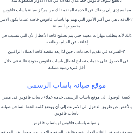
بالطبع سوف فاقوس حظ مدي كفاءته في أداء الأدوار المطلوبة منه
مما سيؤدي إلي رضاك عن الخدمة المقدمة لك من مركز صيانة باساب فاقوس.
٢-الدقة ، هي من أكثر الأمور التي يهتم بها باساب فاقوس خاصة عندما يكون الامر
بخصوص الصيانة
ذلك لأنه يتطلب مهارات معينة حتي يتم تصليح كافة الأعطال لأن التي تتسبب في
إعاقته عن القيام بوظائفه.
٣-السرعة في تقديم الخدمات ، حين لذا يعد مقصد كافة العملاء الراغبين
.في الحصول علي خدمات تصليح اعطال باساب فاقوس بجودة عالية في خلال
أقل فترة زمنية ممكنة
موقع صيانة باساب الرسمي
كيفية الوصول الى موقع باساب الرسمى خدمه عملاء باساب فاقوس فى مصر
بالأخص عن طريق الدخول الى الانترنت إلى أن ووضع كلمه الخط الساخن صيانة
باساب فاقوس
او صيانة باساب فاقوس او باساب فاقوس
وسوف تجد فى النتائج الاولى خصوصًا فى الصفحه الاولى من جوجل فى المواقع