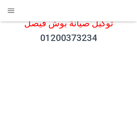
ت
توكيل صيانة بوش فيصل
ب
د
ي
01200373234
ل
ا
ل
ت
ن
ق
ل