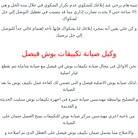
تنبيه هام يرجي عند إبلاغك للشكوي عدم تكرار الشكوي في خلال مده الحل و هي
48 ساعة حتي لا يحدث تضارب إداري مما قد يتسبب في تعطيل التوصل إلي حل
لشكواك.
و كن علي يقين أنه بمجرد إبلاغك لنا بشكواك فإنها تأخذ إهتمام عالي جداً للتوصل
إلي حل يرضيك
وكيل صيانة تكييفات بوش فيصل
نحن الاوائل فى مجال صيانة تكييفات بوش في فيصل مع صيانة شاملة تتم بقطع
غيار اصلية
،لذلك صيانة بوش الاصلية فيصل و التى تضمن لك كفاءة عمل تكييف بوش ما بعد
الصيانة
و التصليح بواسطة مهندسين صيانة خبيرة فى اجهزة تكييفات بوش سبليت الحديثة
و القديمة
من ناحية اخري مهندسين مركز صيانة بوش للتكييفات يمنح العميل ضمان على
الصيانة
والاصلاح مما يشمل ضمان تكييف بوش فيصل على العطل الذى تم اصلاحه و