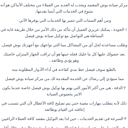
مركز صيانة بوش المعتمد ويجذب له العديد من العملاء من مختلف الأماكن هو أنه
متنوع في الخدمات التي أينما يقدمها،
ومن أهم السمات التي تتميز بها الخدمات التي يوفرها الآتي:-
١-الجودة ، يمكنك عزيزي العميل أن تتأكد من ذلك الأمر من خلال طريقة غاية في
البساطة هي التواصل مع توكيل صيانة بوش فيصل
وطلب مساعدته لحل أي من المشاكل مما التي تواجهك مع أجهزتك بوش فيصل،
بعد حصولك عليها كل ما عليك فعله حينها هو أن تراقب الجهاز المنزلي خاصتك
وهو يؤدي وظائفه ،
بالطبع سوف فيصل حظ مدي كفاءته في أداء الأدوار المطلوبة منه
مما سيؤدي إلي رضاك عن الخدمة المقدمة لك من مركز صيانة بوش فيصل.
٢-الدقة ، هي من أكثر الأمور التي يهتم بها توكيل بوش فيصل خاصة عندما يكون
الامر بخصوص الصيانة
ذلك لأنه يتطلب مهارات معينة حتي يتم تصليح كافة الأعطال لأن التي تتسبب في
إعاقته عن القيام بوظائفه.
٣-السرعة في تقديم الخدمات ، حين لذا يعد التوكيل مقصد كافة العملاء الراغبين
.في الحصول علي خدمات تصليح اعطال بوش فيصل بجودة عالية في خلال أقل