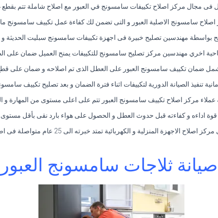
ل فى مجال مركز اصلاح تكييفات سامسونج في العبور مع اصلاح شاملة تتم بقطع غ
اصلاح سامسونج الاصلية العبور و التى تضمن لك كفاءة عمل تكييف سامسونج ما ب
يح بواسطة مهندسين تصليح خبيرة فى اجهزة تكييفات سامسونج سبليت الحديثة و ا
حية اخري مهندسين مركز تصليح سامسونج للتكييفات يمنح العميل ضمان على الص
شمل ضمان تكييف سامسونج العبور على العطل الذى تم اصلاحه و ضمان على قطع ا
امانية تنفيذ الصيانة الدورية لتكييفات اثناء فترة الضمان و بعد تصليح تكييف سامس
عملاء مركز اصلاح تكييف سامسونج العبور تتم على اعلى مستوى من المهارة و ال
ة اداءه و كفاءته قبل حدوث العطل و الحصول على هواء بارد نقى بأقل مستوى م
اجهزة المنزلية و الكهربائية تمتد خبرته الى 25 عام متواصلة فى اصلاح التكييف فى مصر.
صيانة ثلاجات سامسونج العبور