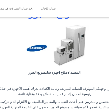
صيانة ثلاجات
رقم صيانة الغسالات في مصر 127571696
ة سامسونج العبور
01200373234
المعتمد لاصلاح اجهزة سامسونج العبور
 وجهتكم الموثوقة للصيانة السريعة وعالية الكفاءة. ندرك أهمية الأجهزة في حيات
رئيسية لضمان إتمام عمليات الإصلاح بدقة وعناية فائقة.
ختصين والمدربين على أحدث التقنيات والمعايير العالمية، مع الالتزام التام بترك
تقبلية. تضمن لكم صيانة سامسونج العبور الحصول على الخدمة المنزلية الفورية، اتص