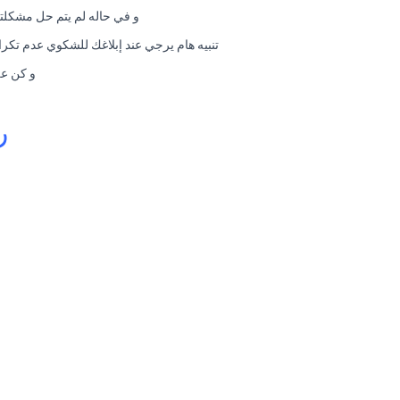
و في حاله لم يتم حل مشكلتك في خلال 48 ساعة يتم نقل الشكوي فوراً للمدير العام. و يتم التع
تنبيه هام يرجي عند إبلاغك للشكوي عدم تكرار الشكوي في خلال مده الحل و هي 48 ساعة ح
و كن عل
ر