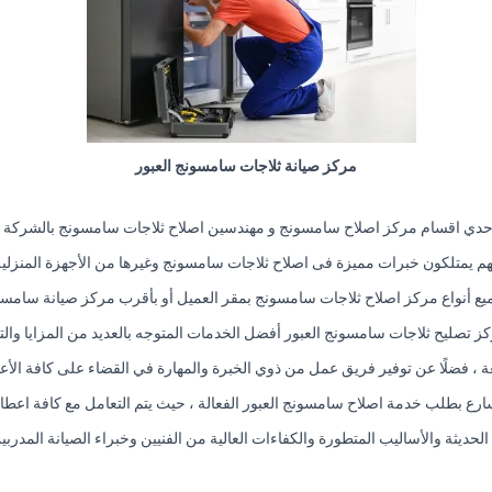
مركز صيانة ثلاجات سامسونج العبور
حدي اقسام مركز اصلاح سامسونج و مهندسين اصلاح ثلاجات سامسونج بالشركة م
م يمتلكون خبرات مميزة فى اصلاح ثلاجات سامسونج وغيرها من الأجهزة المنزلية
يع أنواع مركز اصلاح ثلاجات سامسونج بمقر العميل أو بأقرب مركز صيانة سامسون
ز تصليح ثلاجات سامسونج العبور أفضل الخدمات المتوجه بالعديد من المزايا وال
عة ، فضلًا عن توفير فريق عمل من ذوي الخبرة والمهارة في القضاء على كافة الأع
ارع بطلب خدمة اصلاح سامسونج العبور الفعالة ، حيث يتم التعامل مع كافة اعطال
 الحديثة والأساليب المتطورة والكفاءات العالية من الفنيين وخبراء الصيانة المد