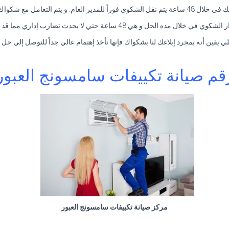
امل مع شكواك علي أعلي قدر من الأهمية.
تي لا يحدث تضارب إداري مما قد يتسبب في تعطيل التوصل إلي حل لشكواك.
ي يقين أنه بمجرد إبلاغك لنا بشكواك فإنها تأخذ إهتمام عالي جداً للتوصل إلي حل
قم صيانة تكييفات سامسونج العبور
مركز صيانة تكييفات سامسونج العبور