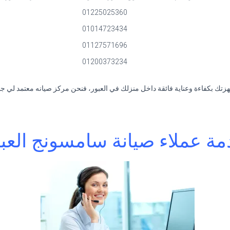
01225025360
01014723434
01127571696
01200373234
تك بكفاءة وعناية فائقة داخل منزلك في العبور، فنحن مركز صيانه معتمد لي جميع ا
ة عملاء صيانة سامسونج العب