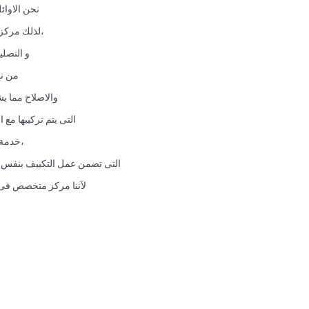
نحن الاوائ
،لذلك مركز 
و التصل
من نا
والاصلاح مما ي
التى يتم تركيبها مع 
،خدمة 
التى تضمن عمل التكييف بنفس قو
لآننا مركز متخصص فى مركز اصلاح ال