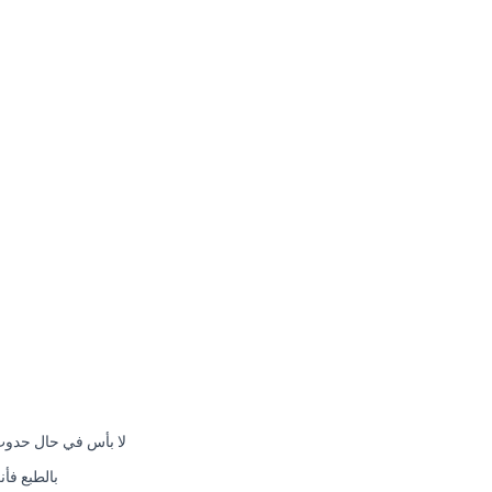
لا بأس في حال حدوث
بالطبع فأ