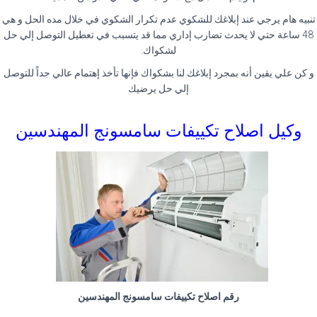
تنبيه هام يرجي عند إبلاغك للشكوي عدم تكرار الشكوي في خلال مده الحل و هي
48 ساعة حتي لا يحدث تضارب إداري مما قد يتسبب في تعطيل التوصل إلي حل
لشكواك.
و كن علي يقين أنه بمجرد إبلاغك لنا بشكواك فإنها تأخذ إهتمام عالي جداً للتوصل
إلي حل يرضيك
وكيل اصلاح تكييفات سامسونج المهندسين
رقم اصلاح تكييفات سامسونج المهندسين