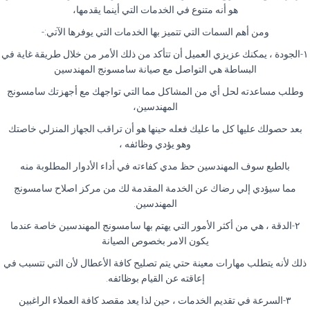
هو أنه متنوع في الخدمات التي أينما يقدمها،
ومن أهم السمات التي تتميز بها الخدمات التي يوفرها الآتي:-
١-الجودة ، يمكنك عزيزي العميل أن تتأكد من ذلك الأمر من خلال طريقة غاية في
البساطة هي التواصل مع صيانة سامسونج المهندسين
وطلب مساعدته لحل أي من المشاكل مما التي تواجهك مع أجهزتك سامسونج
المهندسين،
بعد حصولك عليها كل ما عليك فعله حينها هو أن تراقب الجهاز المنزلي خاصتك
وهو يؤدي وظائفه ،
بالطبع سوف المهندسين حظ مدي كفاءته في أداء الأدوار المطلوبة منه
مما سيؤدي إلي رضاك عن الخدمة المقدمة لك من مركز اصلاح سامسونج
المهندسين.
٢-الدقة ، هي من أكثر الأمور التي يهتم بها سامسونج المهندسين خاصة عندما
يكون الامر بخصوص الصيانة
ذلك لأنه يتطلب مهارات معينة حتي يتم تصليح كافة الأعطال لأن التي تتسبب في
إعاقته عن القيام بوظائفه.
٣-السرعة في تقديم الخدمات ، حين لذا يعد مقصد كافة العملاء الراغبين