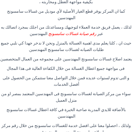
بكيفية مواجهة العطل ومحاربته ،
كما ان المركز يوفر قطع الغيار الأصلية لأي موديل من غسالات سامسونج
المهندسين.
لذلك ، يعمل فريق خدمة العملاء لتوجيهك ومساعدتك من اجلك بمجرد اتصالك به
عبر
رقم صيانة غسالات سامسونج
المهندسين.
حيث ان ، كلنا يعلم مدى اهمية الغسالة بالمنزل ونحن لا ندخر جهدا كي نلبي جميع
طلبات الصيانه لغسالات سامسونج المهندسين.
يعتمد اصلاح غسالات سامسونج المهندسين على مجموعه من العمال المتخصصين
فى مواجهة جميع اعطال الغسالة من خلال الكفاءة العالية فى هذا المجال
و التى تدوم لسنوات عديده فمن خلال التواصل معنا ستتمكن من الحصول على
أفضل الخدمات.
سواء من مركز الصيانة لغسالات سامسونج فى المهندسين المعتمد بمصر او من
منزل العميل.
بالأضافة للايدي المدربة صاحبة الخبرة في كافة اعطال غسالات سامسونج
المهندسين.
ولذلك ، احصلوا معنا على افضل خدمة للغسالات سامسونج من خلال رقم مركز