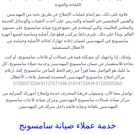
الكفاءة والجودة.
علاوة على ذلك، يتم إتمام عمليات الإصلاح عن طريق نخبة من المهندسين
والفنيين المختصين في الصيانة والمدربين على أحدث التقنيات والوسائل الحديثة
والمعايير العالمية، والتي تُستخدم في جميع فروع صيانة سامسونج على مستوى
العالم. وبناءً على ذلك، نلتزم دائمًا بتركيب قطع غيار أصلية ومناسبة لجميع أجهزة
سامسونج في المهندسين لضمان إعادة جهازك لحالته الأصلية وحمايته من
الأعطال المستقبلية.
ولذلك، إذا واجهتك أي مشكلة فنية في غسالات أو ثلاجات سامسونج، أو كنت
بحاجة للاستفسار عن ضمان سامسونج المهندسين وخدمة عملاء سامسونج، كل
ما عليك هو التواصل معنا فوراً عبر رقم الخط الساخن سامسونج. إليك أرقام
مراكز اصلاح سامسونج المهندسين المعتمدة لتسجيل بلاغات الأعطال:
01225025360 01014723434 01127571696 01200373234
تواصل معنا الآن، وسيتولى فريقنا المحترف خدمة وإصلاح أجهزتك المنزلية من
مركز صيانة غسالات سامسونج المهندسين ومركز صيانة ثلاجات سامسونج
المهندسين بكفاءة وعناية فائقة داخل منزلك في المهندسين.
خدمة عملاء صيانة سامسونج