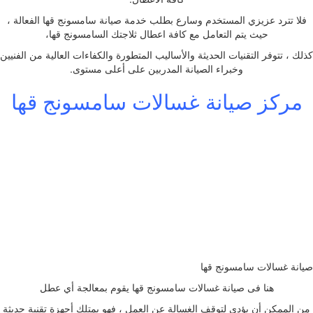
فلا تترد عزيزي المستخدم وسارع بطلب خدمة صيانة سامسونج قها الفعالة ،
حيث يتم التعامل مع كافة اعطال ثلاجتك السامسونج قها،
كذلك ، تتوفر التقنيات الحديثة والأساليب المتطورة والكفاءات العالية من الفنيين
وخبراء الصيانة المدربين على أعلى مستوى.
مركز صيانة غسالات سامسونج قها
صيانة غسالات سامسونج قها
هنا فى صيانة غسالات سامسونج قها يقوم بمعالجة أي عطل
من الممكن أن يؤدي لتوقف الغسالة عن العمل ، فهو يمتلك أجهزة تقنية حديثة