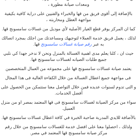
ومعدات صيانة مطورة ،
بالإضافة إلى أقوى فريق من قها والخبراء والفنيين على دراية كافية بكيفية
مواجهة العطل ومحاربته ،
كما ان المركز يوفر قطع الغيار الأصلية لأي موديل من غسالات سامسونج قها.
لذلك ، يعمل فريق خدمة العملاء لتوجيهك ومساعدتك من اجلك بمجرد اتصالك
به عبر
رقم صيانة غسالات سامسونج
قها.
حيث ان ، كلنا يعلم مدى اهمية الغسالة بالمنزل ونحن لا ندخر جهدا كي نلبي
جميع طلبات الصيانه لغسالات سامسونج قها.
يعتمد صيانة غسالات سامسونج قها على مجموعه من العمال المتخصصين
فى مواجهة جميع اعطال الغسالة من خلال الكفاءة العالية فى هذا المجال
و التى تدوم لسنوات عديده فمن خلال التواصل معنا ستتمكن من الحصول على
أفضل الخدمات.
سواء من مركز الصيانة لغسالات سامسونج فى قها المعتمد بمصر او من منزل
العميل.
بالأضافة للايدي المدربة صاحبة الخبرة في كافة اعطال غسالات سامسونج قها.
ولذلك ، احصلوا معنا على افضل خدمة للغسالات سامسونج من خلال رقم
مركز صيانة سامسونج قها المعتمد في مصر.