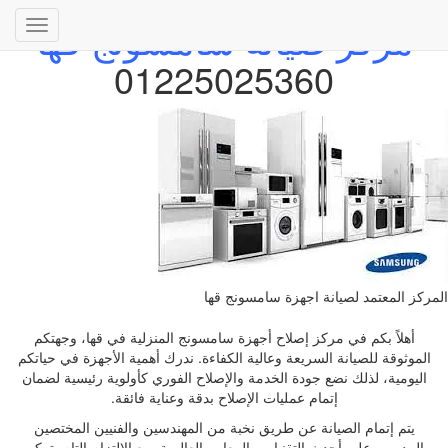
مركز صيانة سامسونج قها
تبديل
التنقل
01225025360
المركز المعتمد لصيانة اجهزة سامسونج قها
أهلاً بكم في مركز إصلاح أجهزة سامسونج المنزلية في قها، وجهتكم
الموثوقة للصيانة السريعة وعالية الكفاءة. ندرك أهمية الأجهزة في حياتكم
اليومية، لذلك نضع جودة الخدمة والإصلاح الفوري كأولوية رئيسية لضمان
إتمام عمليات الإصلاح بدقة وعناية فائقة.
يتم إتمام الصيانة عن طريق نخبة من المهندسين والفنيين المختصين
والمدربين على أحدث التقنيات والمعايير العالمية، مع الالتزام التام بتركيب