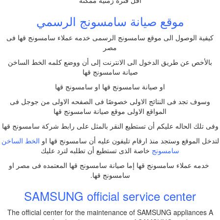
أقل فترة زمنية ممكنة
موقع صيانة سامسونج الرسمي
كيفية الوصول الى موقع سامسونج الرسمى خدمه عملاء سامسونج قها فى
مصر
بالأخص عن طريق الدخول الى الانترنت إلى أن ووضع كلمه الخط الساخن
صيانة سامسونج قها
او صيانة سامسونج قها او سامسونج قها
وسوف تجد فى النتائج الاولى خصوصًا فى الصفحه الاولى من جوجل فى
المواقع الاولى موقع صيانة سامسونج قها
وفى تلك الحاله عليكم أن تستطيع النقر بالمثل على رابط شركة سامسونج قها
لتدخل الموقع وستجد منذ ارقام تليفون عليه أن سامسونج قها او
الخط الساخن
سامسونج
خاصة الذى تستطيع أن تطلبه لترد عليك
خدمه عملاء سامسونج قها إما صيانة سامسونج قها المعتمده فى مصر او
سامسونج قها.
SAMSUNG official service center
The official center for the maintenance of SAMSUNG appliances A