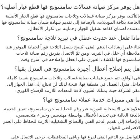
هل يوفر مركز صيانة غسالات سامسونج قها قطع غيار أصلية؟
بالتأكيد، يوفر مركز صيانة غسالات وثلاجات سامسونج قها قطع الغيار الأصلية
الخاصة بكافة الموديلات، بالإضافة إلى تقديم شهادة ضمان صيانة سامسونج قها
معتمدة لضمان كفاءة تشغيل الجهاز وحمايته من تكرار الأعطال.
ماذا تفعل عند حدوث عطل في تبريد ثلاجة سامسونج؟
بناءً على إرشادات الدعم الفني، يُنصح بفصل الثلاجة فوراً لحماية الموتور عند
ملاحظة أي خلل في التبريد، ومن ثمّ الاتصال بفريق رقم صيانة ثلاجات
سامسونج قها للكشف الفوري على العطل وإصلاحه في أسرع وقت.
هل يتم إصلاح أعطال أجهزة سامسونج في المنزل بقها؟
في الواقع، تتم جميع عمليات صيانة غسالات وثلاجات سامسونج بنسبة كاملة
داخل منزل العميل في منطقة قها، نتيجة لذلك لن تحتاج إلى نقل الجهاز إلى
مقر الشركة حيث يمتلك الفنيون كافة المعدات اللازمة للإصلاح الفوري.
ما هي مميزات خدمة عملاء سامسونج قها؟
علاوة على الاستجابة الفورية عبر رقم الخط الساخن سامسونج، تتميز الخدمة
بالدقة العالية في تحديد الأعطال بواسطة مهندسين وخبراء متخصصين،
بالإضافة إلى تقديم الدعم الفني والنصائح التشغيلية اللازمة للحفاظ على العمر
الافتراضي للجهاز.
للتواصل مع الدعم الفني لفرع قها وباقي المحافظات، يرجى الاتصال على