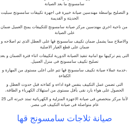
سامسونج ما بعد الصيانة
و التصليح بواسطة مهندسين صيانة خبيرة فى اجهزة تكييفات سامسونج سبليت
الحديثة و القديمة
من ناحية اخري مهندسين مركز صيانة سامسونج للتكييفات يمنح العميل ضمان
على الصيانة
والاصلاح مما يشمل ضمان تكييف سامسونج قها على العطل الذى تم اصلاحه و
ضمان على قطع الغيار الاصلية
التى يتم تركيبها مع امانية تنفيذ الصيانة الدورية لتكييفات اثناء فترة الضمان و بعد
تصليح تكييف سامسونج فى منزل العميل.
،خدمة عملاء صيانة تكييف سامسونج قها تتم على اعلى مستوى من المهارة و
الكفاءة
التى تضمن عمل التكييف بنفس قوة اداءه و كفاءته قبل حدوث العطل و
الحصول على هواء بارد نقى بأقل مستوى من استهلاك الكهرباء و الطاقة،
لآننا مركز متخصص فى صيانة الاجهزة المنزلية و الكهربائية تمتد خبرته الى 25
عام متواصلة فى صيانة التكييف فى مصر.
صيانة ثلاجات سامسونج قها