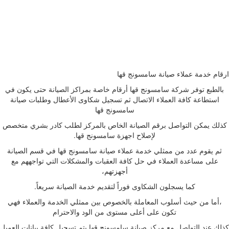
ارقام خدمة عملاء صيانة سامسونج قها
بالطبع توفر شركة سامسونج قها أرقام خاصة بمراكز الصيانة حتى يكون في
استطاعة كافة العملاء الاتصال ثم تسجيل شكاوى الأعطال وطلبات صيانة
سامسونج قها
كذلك يمكن التواصل برقم الصيانة الخاص بالمركز لطلب كادر بشري متخصص
لإصلاح اجهزة سامسونج قها.
ثم يقوم عدد من ممثلي خدمة عملاء صيانة سامسونج قها في قسم الصيانة
على مساعدة العملاء في حل كافة العقبات والمشكلات التي تواجههم مع
أجهزتهم،
كما يسجلون الشكاوى فوراً لتقديم خدمة الصيانة سريعاً.
،أما من حيث أسلوب المعاملة بالخصوص بين ممثلي الخدمة والعملاء فهي
تكون على أعلى مستوى من الود والاحترام
كذلك عند التواصل مع مركز صيانة سامسونج قها يتم تسجيل كافة بيانات العميل