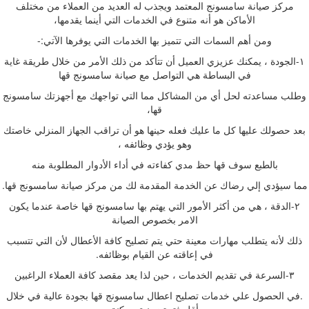
مركز صيانة سامسونج المعتمد ويجذب له العديد من العملاء من مختلف
الأماكن هو أنه متنوع في الخدمات التي أينما يقدمها،
ومن أهم السمات التي تتميز بها الخدمات التي يوفرها الآتي:-
١-الجودة ، يمكنك عزيزي العميل أن تتأكد من ذلك الأمر من خلال طريقة غاية
في البساطة هي التواصل مع صيانة سامسونج قها
وطلب مساعدته لحل أي من المشاكل مما التي تواجهك مع أجهزتك سامسونج
قها،
بعد حصولك عليها كل ما عليك فعله حينها هو أن تراقب الجهاز المنزلي خاصتك
وهو يؤدي وظائفه ،
بالطبع سوف قها حظ مدي كفاءته في أداء الأدوار المطلوبة منه
مما سيؤدي إلي رضاك عن الخدمة المقدمة لك من مركز صيانة سامسونج قها.
٢-الدقة ، هي من أكثر الأمور التي يهتم بها سامسونج قها خاصة عندما يكون
الامر بخصوص الصيانة
ذلك لأنه يتطلب مهارات معينة حتي يتم تصليح كافة الأعطال لأن التي تتسبب
في إعاقته عن القيام بوظائفه.
٣-السرعة في تقديم الخدمات ، حين لذا يعد مقصد كافة العملاء الراغبين
.في الحصول علي خدمات تصليح اعطال سامسونج قها بجودة عالية في خلال