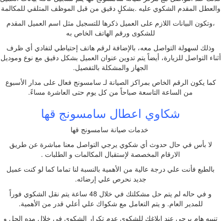
والعطل المقدم الشكوي عليه .بشكلٍ دقيق من قبل الموظف المتلقي للمكالمة
،وتكون البيانات اللازم على العميل ذكرها للتسجيل مثل اسم العميل المقدم
للشكوى ورقم الهاتف الخاص به
وذلك لسهولة التواصل معه، بالإضافة لرقم هاتف إحتياطي لتفادي أي ظرف
أثناء التواصل للزيارة، أيضاً يتم تدوين عنوان العميل بشكل دقيق مع نوع وموديل
الجهاز والمشكلة بالتفصيل.
كما يكون الرقم الخاص بمراكز الصيانة لـ سامسونج فعال على مدار الأسبوع
من الساعة التاسعة صباحاً من كل يوم حتى العاشرة مساءً.
شكاوي اعطال سامسونج قها
خدمات صيانة سامسونج قها
لا بأس في حال حدوث أي شكوي يرجي التواصل معنا مباشرة عن طريق
الارقام المخصصة لإستقبال المكالمات و الطلبات .
بالطبع فأنت علي درجة عالية من الأهمية بالنسبة لنا تماما كما لو كنت عميل
جديد نحرص علي إرضائه.
و في حاله لم يتم حل مشكلتك في خلال 48 ساعة يتم نقل الشكوي فوراً
للمدير العام. و يتم التعامل مع شكواك علي أعلي قدر من الأهمية.
تنبيه هام يرجي عند إبلاغك للشكوي عدم تكرار الشكوي في خلال مده الحل و