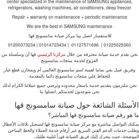
center specialized in the maintenance of SAMSUNG appliances,
refrigerators, washing machines, air conditioners, deep freezer
Repair + warranty on maintenance + periodic maintenance
We are the best in SAMSUNG maintenance
للاستفسار اتصل بينا مركز صيانة سامسونج قها:
01225025360 | 01127571696 | 01014723434 | 01200373234
نحن نقدم خدمة صيانة محترفة من خلال
مركزنا الرئيسي
قها آن وسلسلة من
الفروع لخدمة منتجات سامسونج
وفريق عمل يعي تماما اهمية اسم سامسونج العالمي أم وبمخازن قطع غيار
للحفاظ علي منتجات سامسونج دائما بالمقدمة
نحن ملتزمون بتقديم خدمة باسعار محدوده وترضي جميع عملائنا الكرام لذلك
نحن متوجدون لخدمتكم ,اتصلوا بنا
الأسئلة الشائعة حول صيانة سامسونج قها
ما هو رقم صيانة سامسونج قها المباشر؟
يمكنك التواصل مباشرة مع مركز صيانة سامسونج قها لتسجيل بلاغات الأعطال
وطلب خدمات الدعم الفني السريع عبر أرقام خدمة العملاء والخط الساخن
الموضحة، حيث يتحرك إليك فريق الصيانة فوراً لتلبية طلبك.