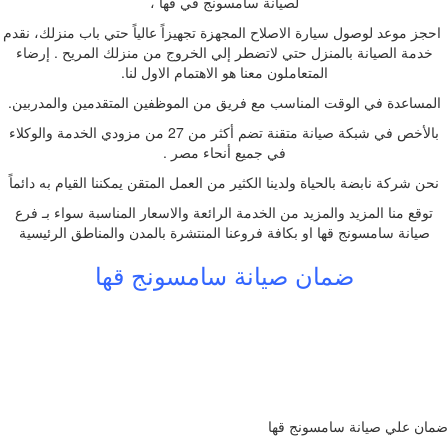
لصيانة سامسونج في قها ،
احجز موعد لوصول سيارة الاصلاح المجهزة تجهيزاً عالياً حتي باب منزلك، نقدم
خدمة الصيانة بالمنزل حتي لاتضطر إلي الخروج من منزلك المريح . إرضاء
المتعاملون معنا هو الاهتمام الاول لنا.
المساعدة في الوقت المناسب مع فريق من الموظفين المتقدمين والمدربين.
بالأخص في شبكة صيانة متقنة تضم أكثر من 27 من مزودي الخدمة والوكلاء
في جميع أنحاء مصر .
نحن شركة نابضة بالحياة ولدينا الكثير من العمل المتقن يمكننا القيام به دائماً
توقع منا المزيد والمزيد من الخدمة الرائعة والاسعار المناسبة سواء بـ فرع
صيانة سامسونج قها او بكافة فروعنا المنتشرة بالمدن والمناطق الرئيسية
ضمان صيانة سامسونج قها
ضمان علي صيانة سامسونج قها